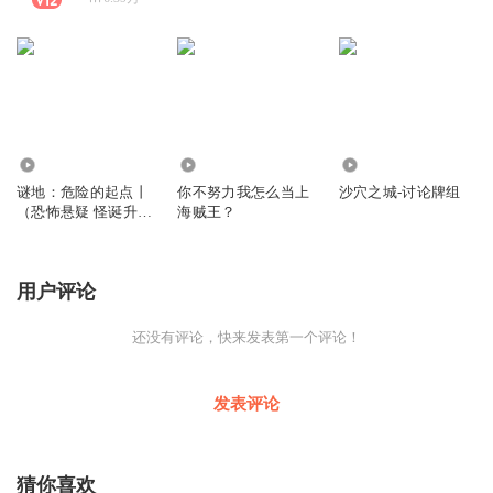
8235
5.73万
3961
谜地：危险的起点丨
你不努力我怎么当上
沙穴之城-讨论牌组
（恐怖悬疑 怪诞升级
海贼王？
匪夷所思）
用户评论
还没有评论，快来发表第一个评论！
发表评论
猜你喜欢