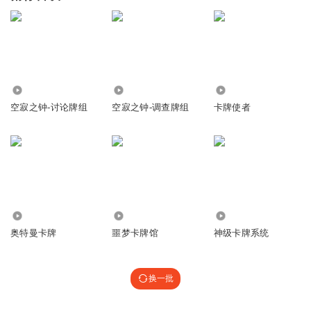
1.24万
6108
24.54万
空寂之钟-讨论牌组
空寂之钟-调查牌组
卡牌使者
33.13万
4.82万
31.70万
奥特曼卡牌
噩梦卡牌馆
神级卡牌系统
换一批