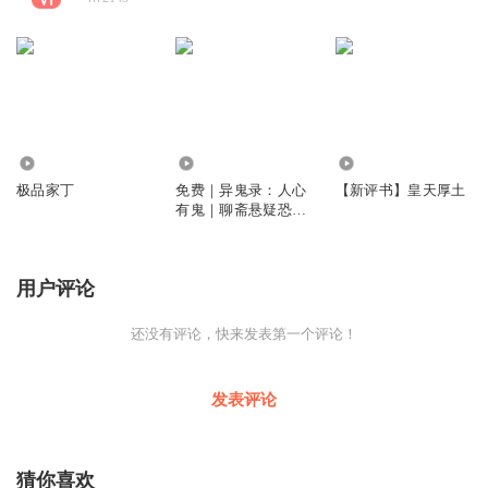
2.30万
6843
6080
极品家丁
免费｜异鬼录：人心
【新评书】皇天厚土
有鬼｜聊斋悬疑恐怖
灵异｜胆小勿入
用户评论
还没有评论，快来发表第一个评论！
发表评论
猜你喜欢