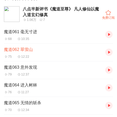
八点半新评书《魔道至尊》 凡人修仙以魔
入道玄幻修真
免费订阅
1.06万
7
魔道061 毫无寸进
68
10:35
魔道062 翠萤山
75
12:22
魔道063 意外发现
79
12:37
魔道064 进入树林
76
11:27
魔道065 无情的斩杀
70
12:34