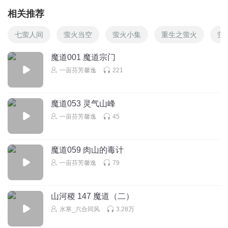
相关推荐
七萤人间
萤火当空
萤火小集
重生之萤火
萤
魔道001 魔道宗门
一亩芬芳馨逸
221
魔道053 灵气山峰
一亩芬芳馨逸
45
魔道059 肉山的毒计
一亩芬芳馨逸
79
山河稷 147 魔道（二）
水寒_六合同风
3.28万