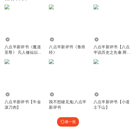
87.30万
1572.10万
36.91万
八点半新评书《魔道
八点半新评书《鲁班
八点半新评书【八点
至尊》 凡人修仙以魔
经》
半说历史之先秦 两
入道玄幻修真
汉】
5.19万
14.81万
3.22万
八点半新评书【牛金
我不想碰见鬼|八点半
八点半新评书【小道
滚刀肉】
新评书
士下山】
换一批