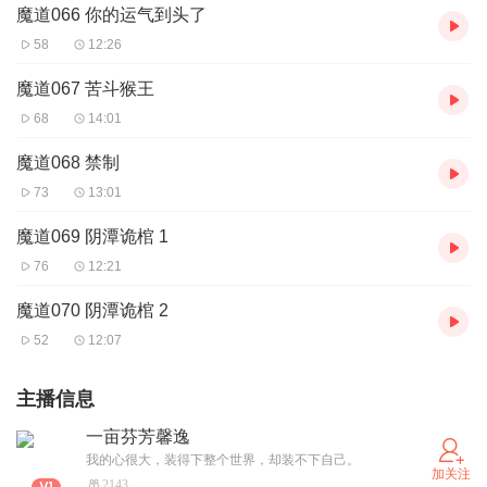
魔道066 你的运气到头了
58
12:26
魔道067 苦斗猴王
68
14:01
魔道068 禁制
73
13:01
魔道069 阴潭诡棺 1
76
12:21
魔道070 阴潭诡棺 2
52
12:07
主播信息
一亩芬芳馨逸
我的心很大，装得下整个世界，却装不下自己。
加关注
2143