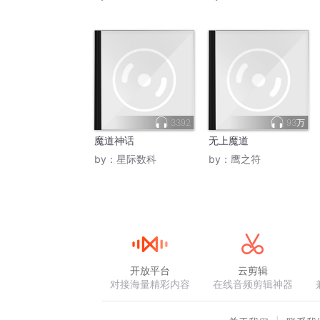
3392
93万
魔道神话
无上魔道
by：
星际数科
by：
鹰之符
开放平台
云剪辑
对接海量精彩内容
在线音频剪辑神器