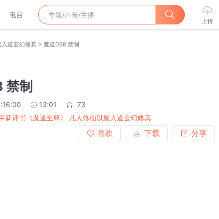
电台
上传
>
魔入道玄幻修真
魔道068 禁制
8 禁制
:16:00
13:01
73
半新评书《魔道至尊》 凡人修仙以魔入道玄幻修真
喜欢
下载
分享