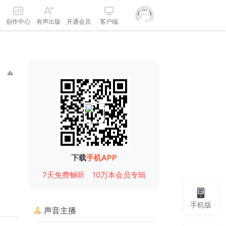
创作中心
有声出版
开通会员
客户端
下载
手机APP
7天免费畅听
10万本会员专辑
手机版
声音主播