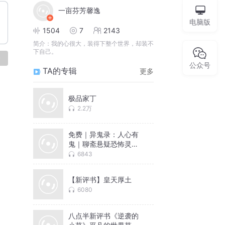
一亩芬芳馨逸
电脑版
1504
7
2143
简介：
我的心很大，装得下整个世界，却装不
下自己。
论
公众号
TA的专辑
更多
极品家丁
2.2万
免费｜异鬼录：人心有
鬼｜聊斋悬疑恐怖灵异
｜胆小勿入
6843
【新评书】皇天厚土
6080
八点半新评书《逆袭的