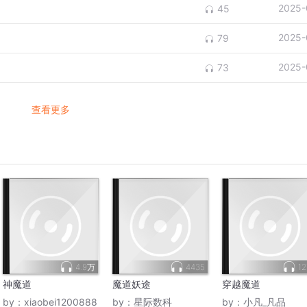
2025-
45
2025-
79
2025-
73
查看更多
4.9万
4435
12
神魔道
魔道妖途
穿越魔道
by：
xiaobei1200888
by：
星际数科
by：
小凡_凡品