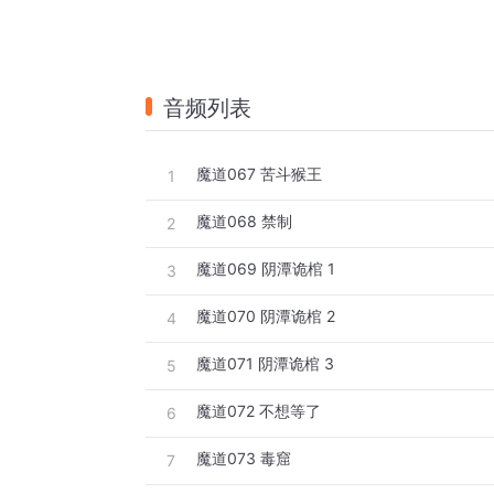
音频列表
魔道067 苦斗猴王
1
魔道068 禁制
2
魔道069 阴潭诡棺 1
3
魔道070 阴潭诡棺 2
4
魔道071 阴潭诡棺 3
5
魔道072 不想等了
6
魔道073 毒窟
7