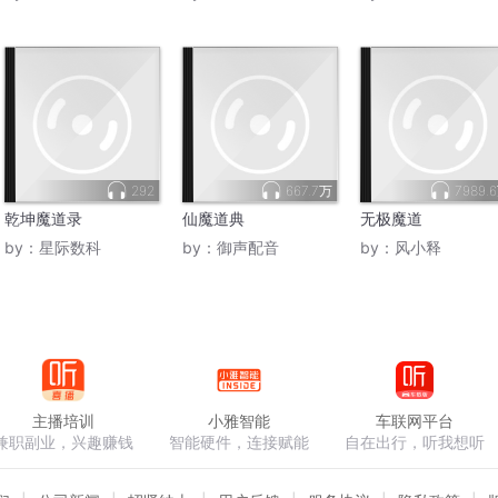
292
667.7万
7989.
乾坤魔道录
仙魔道典
无极魔道
by：
星际数科
by：
御声配音
by：
风小释
主播培训
小雅智能
车联网平台
兼职副业，兴趣赚钱
智能硬件，连接赋能
自在出行，听我想听