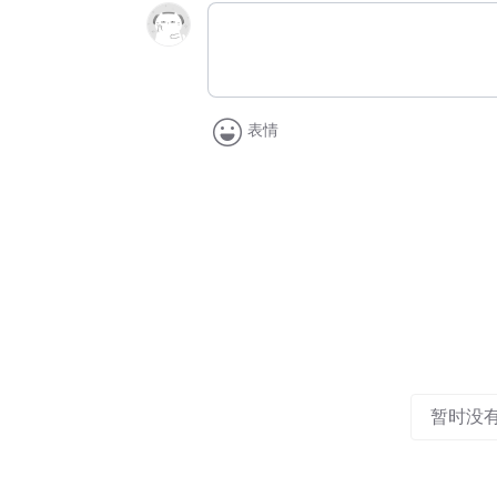
表情
暂时没