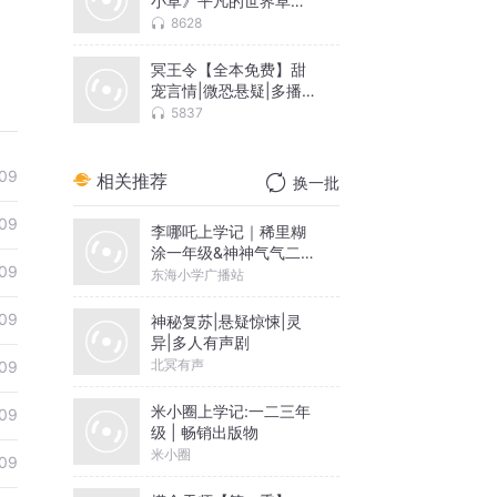
小草》平凡的世界草根
的逆袭
8628
冥王令【全本免费】甜
宠言情|微恐悬疑|多播精
品
5837
09
相关推荐
换一批
09
李哪吒上学记｜稀里糊
涂一年级&神神气气二年
09
级
东海小学广播站
09
神秘复苏|悬疑惊悚|灵
异|多人有声剧
北冥有声
09
米小圈上学记:一二三年
09
级 | 畅销出版物
米小圈
09