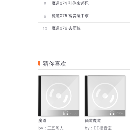
魔道074 引你来送死
8
魔道075 富贵险中求
9
魔道076 去历练
10
猜你喜欢
2030
2657
魔道
仙道魔道
by：
三五闲人
by：
DD播音室