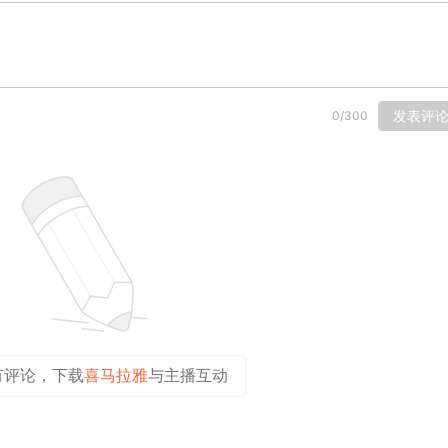
发表评
0
/
300
有评论，下载
喜马拉雅
与主播互动