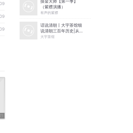
摸金天师【第一季】
09
（紫襟演播）
有声的紫襟
09
话说清朝丨大宇茶馆细
09
说清朝三百年历史|从努
尔哈赤到末代皇帝溥仪|
大宇茶馆
康熙雍正乾隆
71