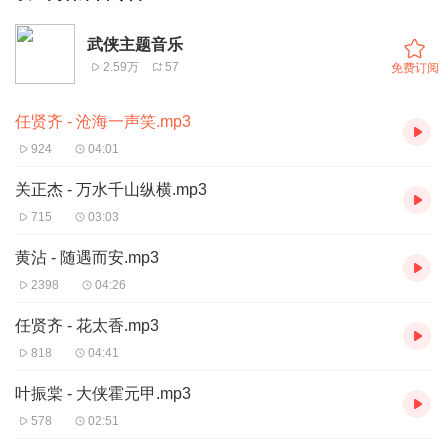
武侠主题音乐
2.59万
57
免费订阅
任贤齐 - 沧海一声笑.mp3
924
04:01
关正杰 - 万水千山纵横.mp3
715
03:03
黄沾 - 随遇而安.mp3
2398
04:26
任贤齐 - 花太香.mp3
818
04:41
叶振棠 - 大侠霍元甲.mp3
578
02:51