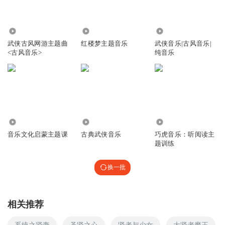
3437
32.21万
3638
武侠古风网游主题曲
红楼梦主题音乐
武侠音乐|古风音乐|
<古风音乐>
纯音乐
3445
1.41万
13.91万
音乐文化启蒙主题课
古典武侠音乐
巧虎音乐：听阅读主
题训练
换一批
相关推荐
系统之贤妻
圣贤之心
贤者与少女
大贤者魔王