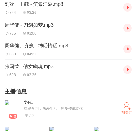
刘欢、王菲 - 笑傲江湖.mp3
744
03:26
周华健 - 刀剑如梦.mp3
786
03:06
周华健、齐豫 - 神话情话.mp3
650
04:21
张国荣 - 倩女幽魂.mp3
698
03:36
主播信息
钧石
热爱学习，热爱生活，热爱传统文化
加关注
702