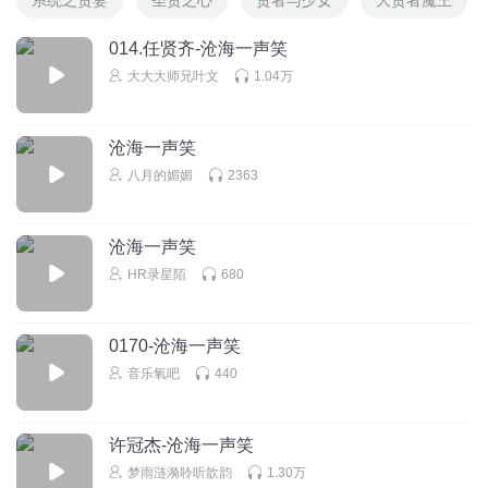
014.任贤齐-沧海一声笑
大大大师兄叶文
1.04万
沧海一声笑
八月的媚媚
2363
沧海一声笑
HR录星陌
680
0170-沧海一声笑
音乐氧吧
440
许冠杰-沧海一声笑
梦雨涟漪聆听歆韵
1.30万