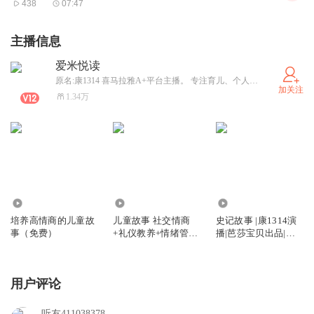
438
07:47
主播信息
爱米悦读
原名:康1314 喜马拉雅A+平台主播。 专注育儿、个人成长、心理疗愈系书籍录制
加关注
1.34万
34.74万
7.69万
7.70万
培养高情商的儿童故
儿童故事 社交情商
史记故事 |康1314演
事（免费）
+礼仪教养+情绪管理
播|芭莎宝贝出品|外
（免费）
研社出版|青少版|小
书房经典文库
用户评论
听友411038378