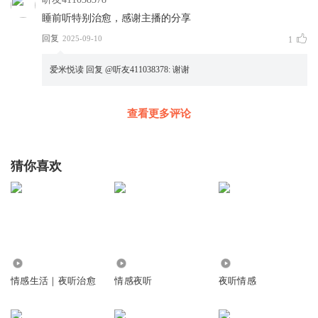
睡前听特别治愈，感谢主播的分享
回复
2025-09-10
1
爱米悦读
回复 @
听友411038378
:
谢谢
查看更多评论
猜你喜欢
1962
1836
1290
情感生活｜夜听治愈
情感夜听
夜听情感