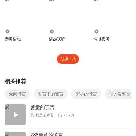
3.48万
9.90万
589
夜听情感
情感夜听
情感夜听
换一批
相关推荐
无间谎言
誓言下的谎言
穿越的谎言
你的爱都是谎
善意的谎言
我是芝麻君
7.92万
288善意的谎言