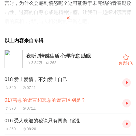
言时，为什么会感到愤怒呢？这可能源于未完结的青春期攻
击性、过高的自尊心或是精神洁癖。让我们一起探讨谎言背
后的真相，找到与人相处时的平衡点吧。
02:03 谎言与精神洁癖：对自己的痛苦与他人的尊重
04:03 谎言背后的愤怒与自尊心：探索心理成熟的过程
以上内容来自专辑
06:06 “揭开谎言的面纱：善意与恶意之间的界限”
夜听 //情感生活 心理疗愈 助眠
3.84万
268
免费订阅
018 爱上爱情，不如爱上自己
340
07:11
017善意的谎言和恶意的谎言区别是？
370
07:11
016 受人欢迎的秘诀只有两条_缩混
369
08:20