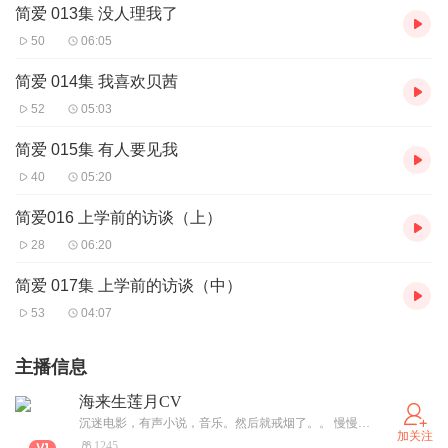
简爱 013集 没人理我了
50
06:05
简爱 014集 我喜欢贝茜
52
05:03
简爱 015集 有人要见我
40
05:20
简爱016 上学前的访谈（上）
28
06:20
简爱 017集 上学前的访谈（中）
53
04:07
主播信息
海来生莲月CV
沉迷电影，有声小说，音乐。然后就戒烟了。。 慢慢觉得朋友越来越少了，挺安静。 开始坐的住了，读上一本好书，共度一段好时光
加关注
1245