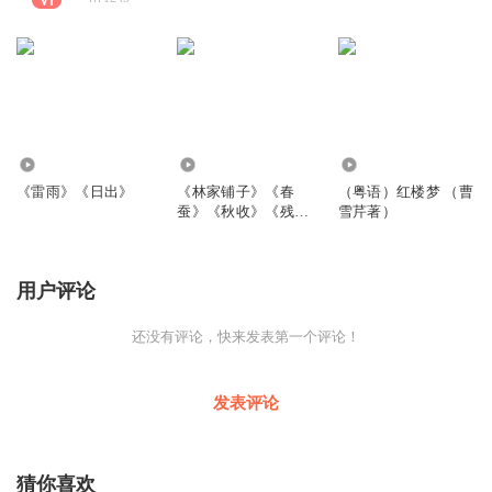
7752
8176
2252
《雷雨》《日出》
《林家铺子》《春
（粤语）红楼梦 （曹
蚕》《秋收》《残
雪芹著）
冬》《子夜》
用户评论
还没有评论，快来发表第一个评论！
发表评论
猜你喜欢