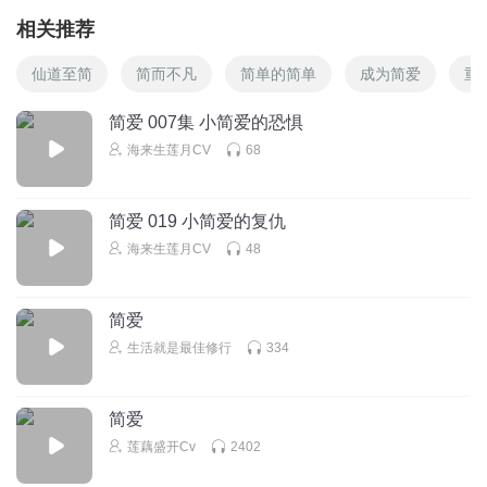
相关推荐
仙道至简
简而不凡
简单的简单
成为简爱
重
简爱 007集 小简爱的恐惧
海来生莲月CV
68
简爱 019 小简爱的复仇
海来生莲月CV
48
简爱
生活就是最佳修行
334
简爱
莲藕盛开Cv
2402