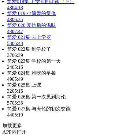
简爱018集 上学前的访谈（下）
48
04:18
简爱 019 小简爱的复仇
48
06:35
简爱 020 复仇后的滋味
43
07:47
简爱 021集 去上学罗
53
05:43
简爱 022集 到学校了
37
06:39
简爱 023集 学校的第一天
24
05:16
简爱 024集 难吃的早餐
49
05:49
简爱 025集 上课
32
05:15
简爱 026集 第一次见到海伦
57
05:35
简爱 027集 与海伦的初次交谈
44
05:19
加载更多
APP内打开