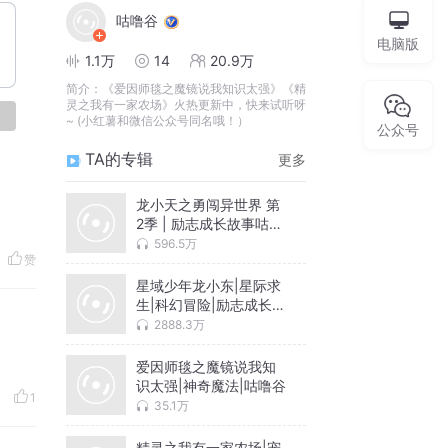
咕噜谷
电脑版
1.1万
14
20.9万
简介：
《爱因师毯之魔镜说我知识太强》《精
灵之我有一家农场》火热更新中，快来试听呀
论
~ (小红薯和微信公众号同名哦！）
公众号
TA的专辑
更多
龙小天之勇闯异世界 第
2季 | 励志成长故事咕噜
谷
596.5万
赞
星域少年龙小东|星际求
生|科幻冒险|励志成长咕
噜谷
2888.3万
爱因师毯之魔镜说我知
识太强|神奇魔法|咕噜谷
1
35.1万
精灵之我有一家农场|宠