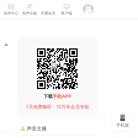
创作中心
有声出版
开通会员
客户端
下载
手机APP
7天免费畅听
10万本会员专辑
手机版
声音主播