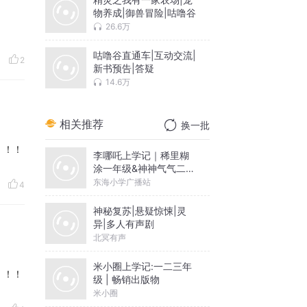
物养成|御兽冒险|咕噜谷
26.6万
咕噜谷直通车|互动交流|
2
新书预告|答疑
14.6万
相关推荐
换一批
！！！
李哪吒上学记｜稀里糊
涂一年级&神神气气二年
级
东海小学广播站
4
神秘复苏|悬疑惊悚|灵
异|多人有声剧
北冥有声
米小圈上学记:一二三年
！！！
级 | 畅销出版物
米小圈