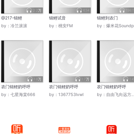
2.2万
634
196.
@217-锦鲤
锦鲤试音
锦鲤到农门
by：
冷兰滚滚
by：
桃安FM
by：
爆米花Soundpla
1.8万
1.7万
1.
农门锦鲤奶呼呼
农门锦鲤奶呼呼
农门锦鲤奶呼呼
by：
七星海棠666
by：
1367753lvwl
by：
自由飞向远方的瑞雪