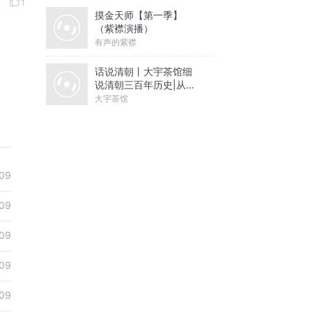
1
摸金天师【第一季】
（紫襟演播）
有声的紫襟
话说清朝丨大宇茶馆细
说清朝三百年历史|从努
尔哈赤到末代皇帝溥仪|
大宇茶馆
康熙雍正乾隆
09
09
09
09
09