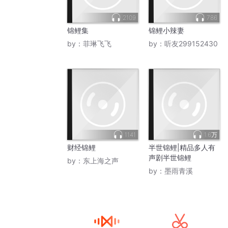
2109
786
锦鲤集
锦鲤小辣妻
by：
菲琳飞飞
by：
听友299152430
1141
1.6万
财经锦鲤
半世锦鲤|精品多人有
声剧半世锦鲤
by：
东上海之声
by：
墨雨青溪