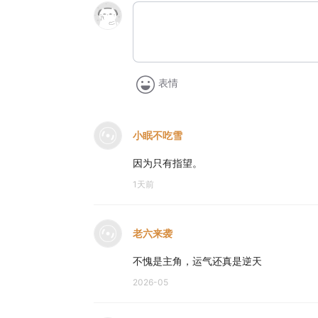
表情
小眠不吃雪
因为只有指望。
1天前
老六来袭
不愧是主角，运气还真是逆天
2026-05