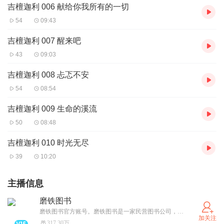
吉檀迦利 006 献给你我所有的一切
54
09:43
吉檀迦利 007 醒来吧
43
09:03
吉檀迦利 008 忐忑不安
54
08:54
吉檀迦利 009 生命的溪流
50
08:48
吉檀迦利 010 时光无尽
39
10:20
主播信息
磨铁图书
磨铁图书官方账号。磨铁图书是一家民营图书公司，年出品600余种图书，产品线超过11条。你不认识我，但你一定认识磨铁出的书，像《明朝那些事儿》、《盗墓笔记》、阿狸系列、桂宝系列、朱德庸漫画系列…李敖的文集、季羡林唯一自选集、王小波、周国平、余秋雨……
加关注
317.30万