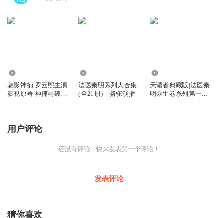
2.05万
3.94亿
526.91万
魅影神捕|罗云熙主演
法医秦明系列大合集
天谴者典藏版|法医秦
影视原著|神捕司破解
(全21册)｜骆驼演播
明众生卷系列第一季|
五绝诡案
骆驼演播
用户评论
还没有评论，快来发表第一个评论！
发表评论
猜你喜欢