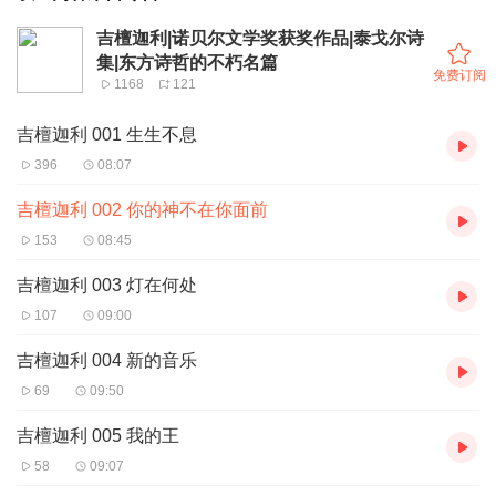
吉檀迦利|诺贝尔文学奖获奖作品|泰戈尔诗
集|东方诗哲的不朽名篇
免费订阅
1168
121
吉檀迦利 001 生生不息
396
08:07
吉檀迦利 002 你的神不在你面前
153
08:45
吉檀迦利 003 灯在何处
107
09:00
吉檀迦利 004 新的音乐
69
09:50
吉檀迦利 005 我的王
58
09:07