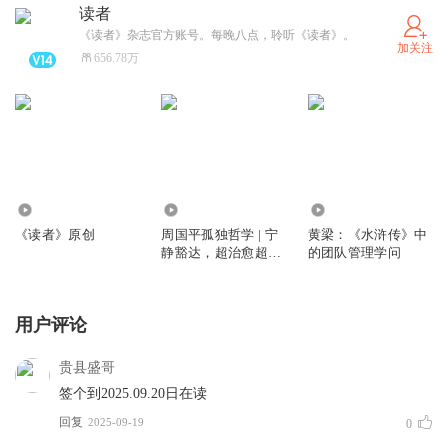
读者
《读者》杂志官方账号。每晚八点，聆听《读者》。
加关注
656.78万
2801.69万
734.98万
3.26万
《读者》原创
周国平孤独哲学 | 宁
黄梁：《水浒传》中
静豁达，超治愈超温
的团队管理学问
暖
用户评论
贵县盛哥
签个到2025.09.20日在读
回复
2025-09-19
0