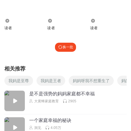
1391
736
652
读者
读者
读者
换一批
相关推荐
我妈是至尊
我妈是王者
妈妈呀我不想重生了
妈的
是不是强势的妈妈家庭都不幸福
大黄蜂家庭教育
2905
一个家庭幸福的秘诀
洞见
4.05万