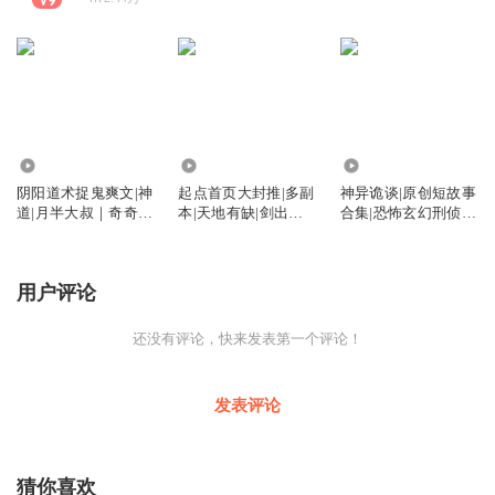
2341
8.74万
3123
阴阳道术捉鬼爽文|神
起点首页大封推|多副
神异诡谈|原创短故事
道|月半大叔｜奇奇猫
本|天地有缺|剑出洪
合集|恐怖玄幻刑侦言
｜镇鬼掌神｜阴阳独
荒|我家大门通洪荒|
情都有|奇奇猫演播
尊｜多人有声剧
奇奇猫
用户评论
还没有评论，快来发表第一个评论！
发表评论
猜你喜欢