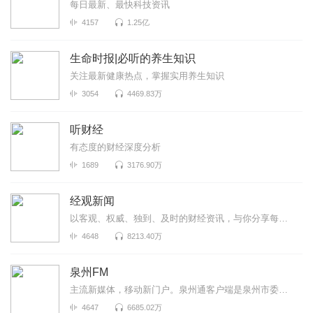
每日最新、最快科技资讯
4157
1.25亿
生命时报|必听的养生知识
关注最新健康热点，掌握实用养生知识
3054
4469.83万
听财经
有态度的财经深度分析
1689
3176.90万
经观新闻
以客观、权威、独到、及时的财经资讯，与你分享每个重要时刻！A股每日复盘、大公司财报正在持续更新中！
4648
8213.40万
泉州FM
主流新媒体，移动新门户。泉州通客户端是泉州市委市政府重点扶持、泉州晚报社全力打造的泉州智慧城市移...
4647
6685.02万