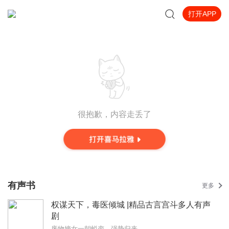
打开APP
很抱歉，内容走丢了
有声书
更多
权谋天下，毒医倾城 |精品古言宫斗多人有声
剧
废物嫡女一朝蜕变，强势归来