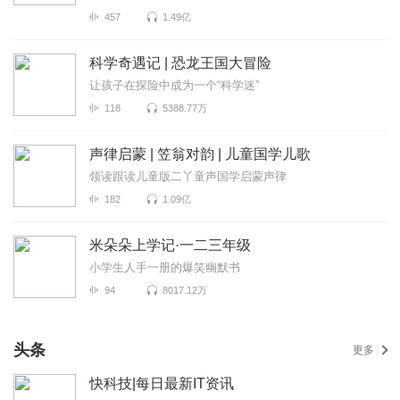
457
1.49亿
科学奇遇记 | 恐龙王国大冒险
让孩子在探险中成为一个“科学迷”
118
5388.77万
声律启蒙 | 笠翁对韵 | 儿童国学儿歌
领读跟读儿童版二丫童声国学启蒙声律
182
1.09亿
米朵朵上学记·一二三年级
小学生人手一册的爆笑幽默书
94
8017.12万
头条
更多
快科技|每日最新IT资讯