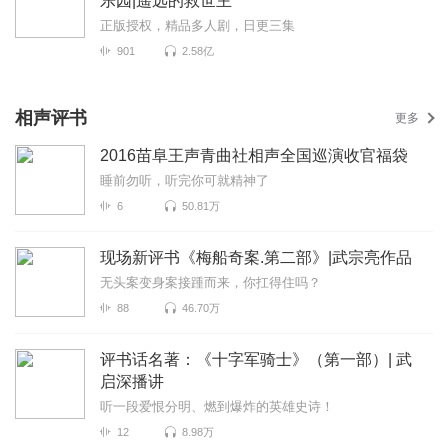
乐园|遥远的救世主
正版授权，精品多人剧，日更三集
901
2.58亿
相声评书
更多
2016苗阜王声青曲社相声全国巡演收官福袋
睡前勿听，听完你可就精神了
6
50.81万
现场新评书《梅船奇案.第二部》|武宗亮作品
无头案变身案接踵而来，你扛得住吗？
88
46.70万
评书话名著：《十字军骑士》（第一部）| 武
启深播讲
听一段爱恨分明、燃到爆炸的英雄史诗！
12
8.98万