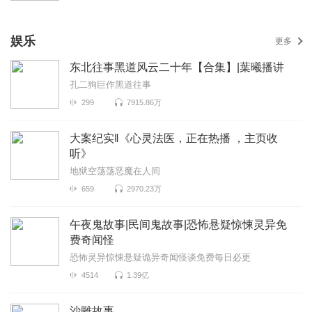
娱乐
更多
东北往事黑道风云二十年【合集】|葉曦播讲
孔二狗巨作黑道往事
299
7915.86万
大案纪实‖《心灵法医，正在热播 ，主页收
听》
地狱空荡荡恶魔在人间
659
2970.23万
午夜鬼故事|民间鬼故事|恐怖悬疑惊悚灵异免
费奇闻怪
恐怖灵异惊悚悬疑诡异奇闻怪谈免费每日必更
4514
1.39亿
沙雕故事