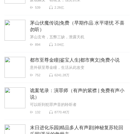
539
2.26亿
茅山伏魔传说|免费（早期作品 水平堪忧 不喜
勿听）
茅山玄奇，五弊三缺，泄露天机
894
3.04亿
都市至尊金瞳|鉴宝人生|都市爽文|免费小说
意外获至尊金瞳，生活从此改变
752
6241.28万
诡案笔录：演罪师（有声的紫襟 | 免费有声小
说）
可以听到犯罪声音的聆听者
132
8770.48万
末日进化乐园|精品多人有声剧|神秘复苏轮回