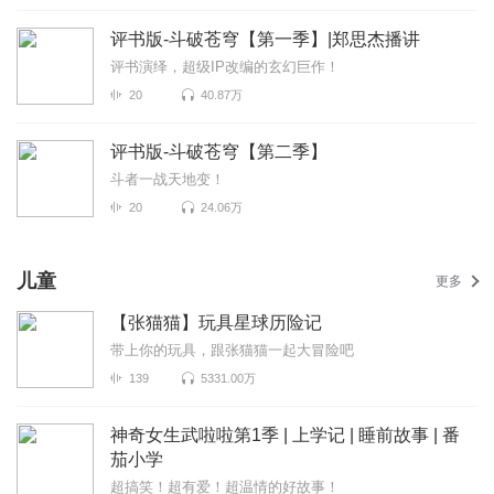
评书版-斗破苍穹【第一季】|郑思杰播讲
评书演绎，超级IP改编的玄幻巨作！
20
40.87万
评书版-斗破苍穹【第二季】
斗者一战天地变！
20
24.06万
儿童
更多
【张猫猫】玩具星球历险记
带上你的玩具，跟张猫猫一起大冒险吧
139
5331.00万
神奇女生武啦啦第1季 | 上学记 | 睡前故事 | 番
茄小学
超搞笑！超有爱！超温情的好故事！