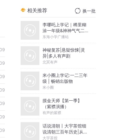
相关推荐
换一批
李哪吒上学记｜稀里糊
涂一年级&神神气气二年
级
东海小学广播站
09
神秘复苏|悬疑惊悚|灵
异|多人有声剧
北冥有声
09
米小圈上学记:一二三年
09
级 | 畅销出版物
米小圈
09
摸金天师【第一季】
09
（紫襟演播）
有声的紫襟
09
话说清朝丨大宇茶馆细
09
说清朝三百年历史|从努
尔哈赤到末代皇帝溥仪|
大宇茶馆