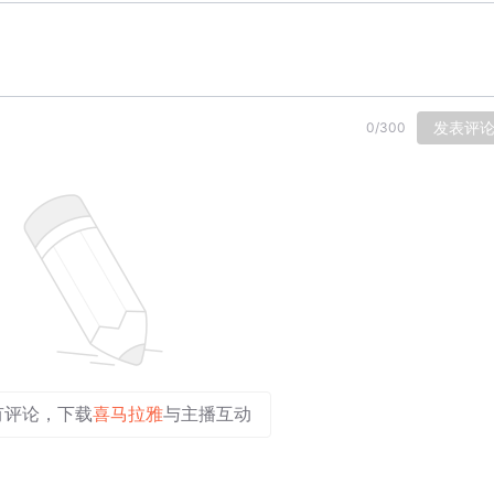
发表评
0
/
300
有评论，下载
喜马拉雅
与主播互动