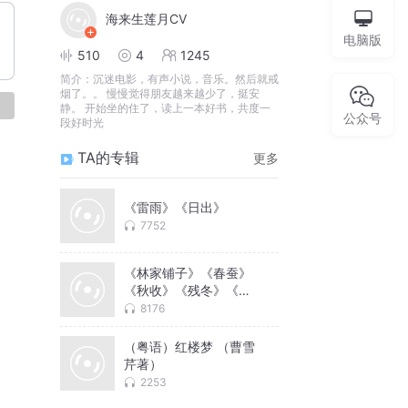
海来生莲月CV
电脑版
510
4
1245
简介：
沉迷电影，有声小说，音乐。然后就戒
烟了。。 慢慢觉得朋友越来越少了，挺安
论
静。 开始坐的住了，读上一本好书，共度一
公众号
段好时光
TA的专辑
更多
《雷雨》《日出》
7752
《林家铺子》《春蚕》
《秋收》《残冬》《子
夜》
8176
（粤语）红楼梦 （曹雪
芹著）
2253