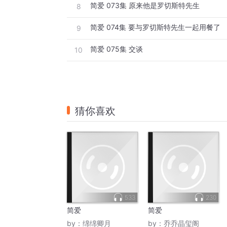
简爱 073集 原来他是罗切斯特先生
8
简爱 074集 要与罗切斯特先生一起用餐了
9
简爱 075集 交谈
10
猜你喜欢
533
230
简爱
简爱
by：
绵绵卿月
by：
乔乔晶玺阁