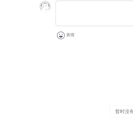
表情
暂时没