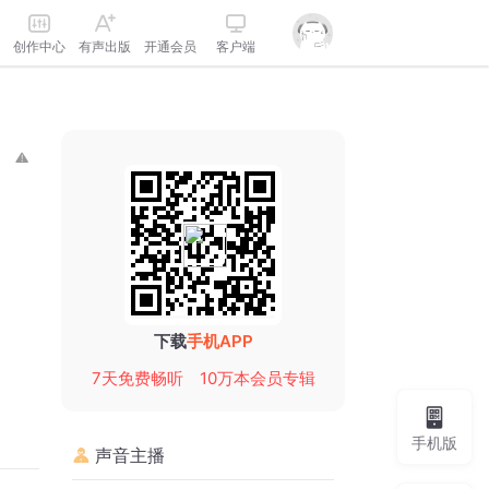
创作中心
有声出版
开通会员
客户端
下载
手机APP
7天免费畅听
10万本会员专辑
手机版
声音主播