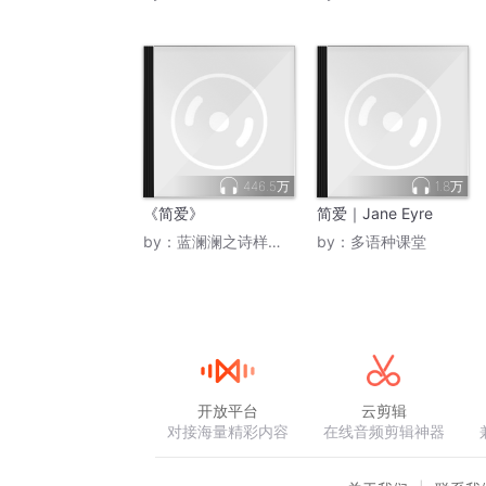
446.5万
1.8万
《简爱》
简爱｜Jane Eyre
by：
蓝澜澜之诗样的天空
by：
多语种课堂
开放平台
云剪辑
对接海量精彩内容
在线音频剪辑神器