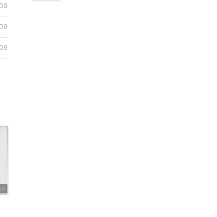
康熙雍正乾隆
09
09
09
96