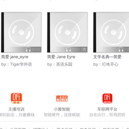
6544
1089.3万
1.
简爱 jane_eyre
简爱 Jane Eyre
文学名典—简爱
by：
Tiger学外语
by：
英语乐园
by：
叮咚开心
主播培训
小雅智能
车联网平台
兼职副业，兴趣赚钱
智能硬件，连接赋能
自在出行，听我想听