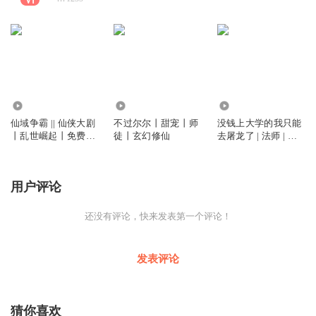
6819
1.84万
4635
仙域争霸 || 仙侠大剧
不过尔尔丨甜宠丨师
没钱上大学的我只能
丨乱世崛起丨免费精
徒丨玄幻修仙
去屠龙了 | 法师 | 天
品
才 | 精品
用户评论
还没有评论，快来发表第一个评论！
发表评论
猜你喜欢