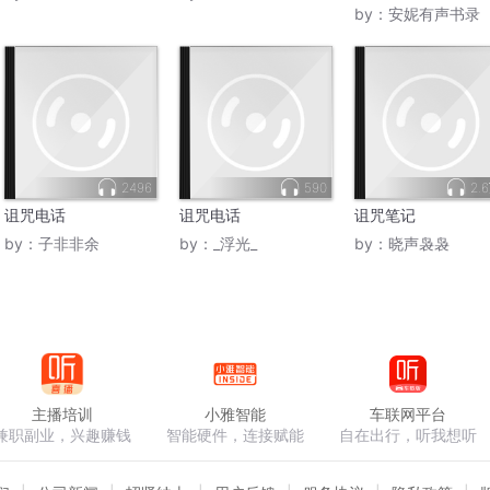
by：
安妮有声书录
2496
590
2.
诅咒电话
诅咒电话
诅咒笔记
by：
子非非余
by：
_浮光_
by：
晓声袅袅
主播培训
小雅智能
车联网平台
兼职副业，兴趣赚钱
智能硬件，连接赋能
自在出行，听我想听