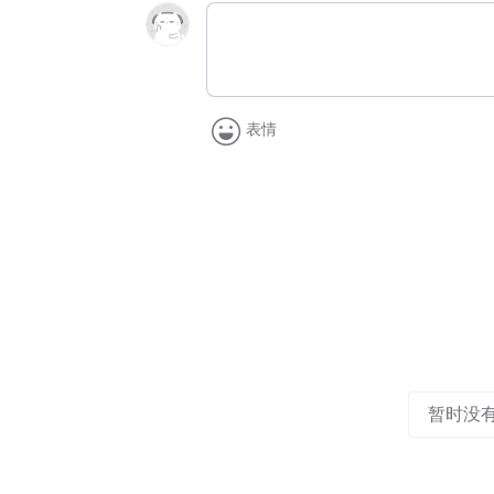
表情
暂时没