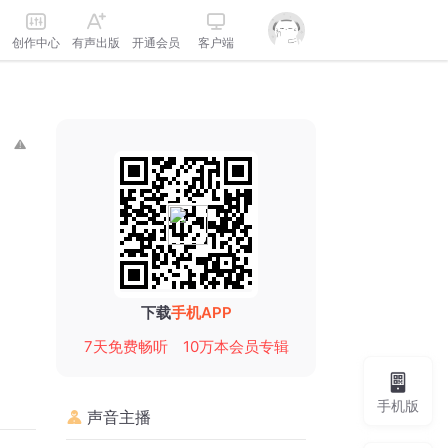
创作中心
有声出版
开通会员
客户端
下载
手机APP
7天免费畅听
10万本会员专辑
手机版
声音主播