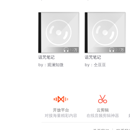
1.2万
2.7万
诅咒笔记
诅咒笔记
by：
观澜知微
by：
仝豆豆
开放平台
云剪辑
对接海量精彩内容
在线音频剪辑神器