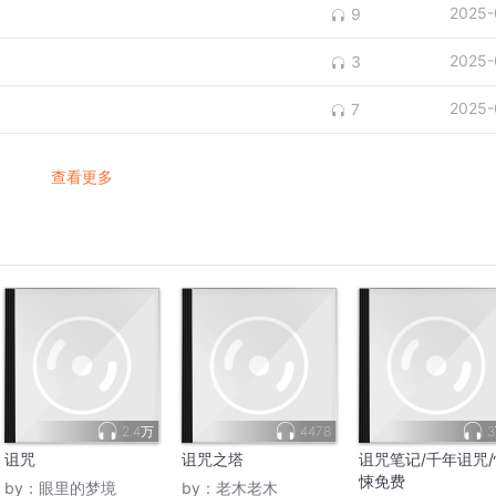
2025-
9
2025-
3
2025-
7
查看更多
2.4万
4478
诅咒
诅咒之塔
诅咒笔记/千年诅咒/
悚免费
by：
眼里的梦境
by：
老木老木