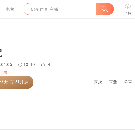
电台
上传
咒
:01:05
10:40
4
往事
元/天 立即开通
喜欢
下载
分享