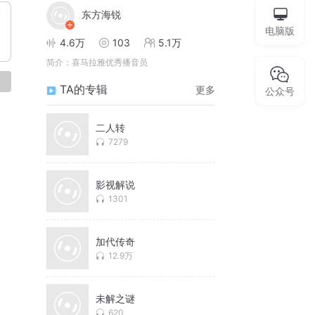
东方海锐
电脑版
4.6万
103
5.1万
简介：
喜马拉雅优秀播音员
论
TA的专辑
更多
公众号
二人转
7279
影视解说
1301
加代传奇
12.9万
未解之谜
620