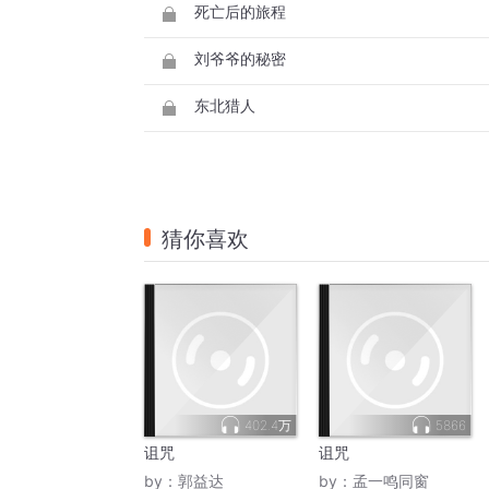
死亡后的旅程
刘爷爷的秘密
东北猎人
猜你喜欢
402.4万
5866
诅咒
诅咒
by：
郭益达
by：
孟一鸣同窗