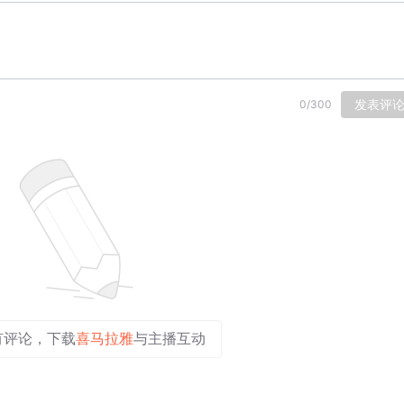
发表评
0
/
300
有评论，下载
喜马拉雅
与主播互动