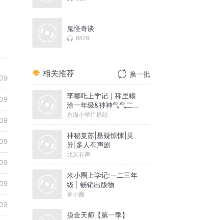
鬼怪奇谈
8879
相关推荐
换一批
09
李哪吒上学记｜稀里糊
09
涂一年级&神神气气二年
级
东海小学广播站
09
神秘复苏|悬疑惊悚|灵
09
异|多人有声剧
北冥有声
09
米小圈上学记:一二三年
09
级 | 畅销出版物
米小圈
09
摸金天师【第一季】