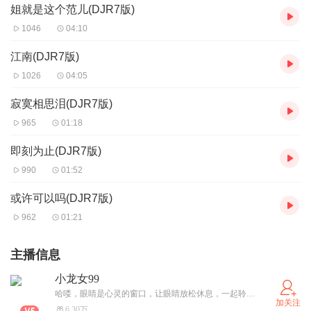
姐就是这个范儿(DJR7版)
1046
04:10
江南(DJR7版)
1026
04:05
寂寞相思泪(DJR7版)
965
01:18
即刻为止(DJR7版)
990
01:52
或许可以吗(DJR7版)
962
01:21
主播信息
小龙女99
哈喽，眼睛是心灵的窗口，让眼睛放松休息，一起聆听美声吧！我是小龙女99一一自小爱唱民歌、黄梅戏，爱美人美物，爱天地花草！爱中医养生，39部作品入围排行榜一一祝友友们身体健康、每天Happy，感谢听友点赞评论，感谢投喂小龙女99月票的朋友^_^
加关注
6.30万