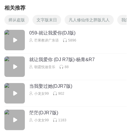
相关推荐
师从盗版
文字版末日
凡人修仙传之胖版凡人
我的
059-就让我爱你(DJ版)
芒果教讲广东语
5896
就让我爱你 (DJ R7版)-杨青&R7
朝霆悦迪音乐
88
当我娶过她(DJR7版)
小龙女99
902
茫茫(DJR7版)
小龙女99
1183