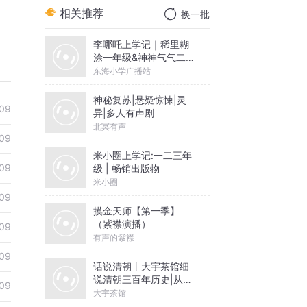
相关推荐
换一批
李哪吒上学记｜稀里糊
涂一年级&神神气气二年
级
东海小学广播站
神秘复苏|悬疑惊悚|灵
09
异|多人有声剧
北冥有声
09
米小圈上学记:一二三年
09
级 | 畅销出版物
米小圈
09
摸金天师【第一季】
（紫襟演播）
09
有声的紫襟
09
话说清朝丨大宇茶馆细
说清朝三百年历史|从努
09
尔哈赤到末代皇帝溥仪|
大宇茶馆
康熙雍正乾隆