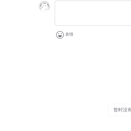
表情
暂时没