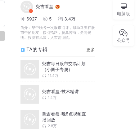
尧吉看盘
电脑版
6927
5
3.4万
简介：
早中晚各一次股市点评，帮助迷失在股
市中的朋友，接引指路，脱离苦海，走向光
论
明。投资有风险，入市需谨慎。
公众号
TA的专辑
更多
尧吉每日股市交易计划
（小圈子专属）
11.4万
尧吉看盘-技术精讲
1.4万
尧吉看盘-晚8点视频直
播回放
2.8万