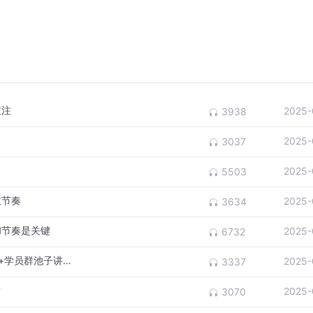
重注
2025-
3938
2025-
3037
2025-
5503
意节奏
2025-
3634
和节奏是关键
2025-
6732
【周末XIMI课】本轮牛市新高后的市场分析+学员群池子讲解
2025-
3337
财
2025-
3070