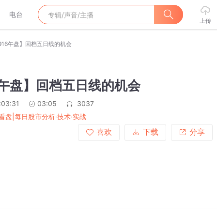
电台
上传
916午盘】回档五日线的机会
6午盘】回档五日线的机会
:03:31
03:05
3037
看盘|每日股市分析·技术·实战
喜欢
下载
分享