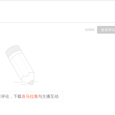
发表评
0
/
300
有评论，下载
喜马拉雅
与主播互动