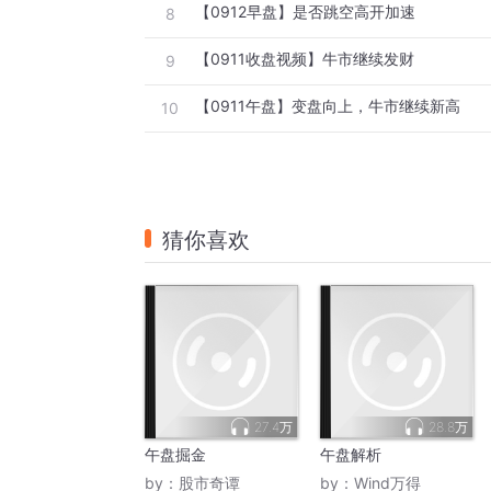
【0912早盘】是否跳空高开加速
8
【0911收盘视频】牛市继续发财
9
【0911午盘】变盘向上，牛市继续新高
10
猜你喜欢
27.4万
28.8万
午盘掘金
午盘解析
by：
股市奇谭
by：
Wind万得