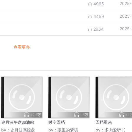
2025-
4965
2025-
4459
2025-
2964
查看更多
42.6万
1.8万
41.
史月波午盘加油站
时空回档
回档重来
by：
史月波高控盘
by：
眼里的梦境
by：
多肉爱听书