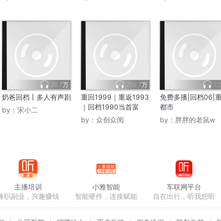
20.7万
259.7万
1.
奶爸回档丨多人有声剧
重回1999｜重返1993
免费多播|回档06|
｜回档1990当首富
都市
by：
宋小二
by：
众创众阅
by：
胖胖的老鼠w
主播培训
小雅智能
车联网平台
兼职副业，兴趣赚钱
智能硬件，连接赋能
自在出行，听我想听