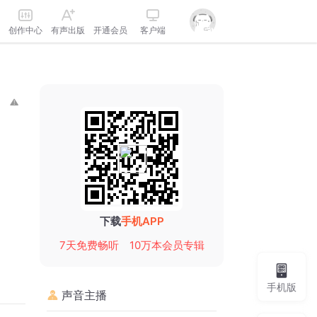
创作中心
有声出版
开通会员
客户端
下载
手机APP
7天免费畅听
10万本会员专辑
手机版
声音主播