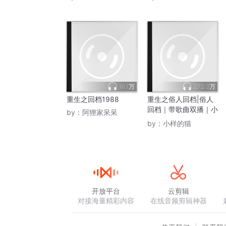
16.1万
272.3万
重生之回档1988
重生之俗人回档|俗人
回档｜带歌曲双播｜小
by：
阿狸家呆呆
样的猫｜VIP免费
by：
小样的猫
开放平台
云剪辑
对接海量精彩内容
在线音频剪辑神器