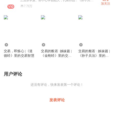
三法宗学派、孙子心学创始人，代表作品：《孙子兵法说什么》《交易的般若》《太上心解 大学·中庸·道德经·心经》《孙子的闭环》《孙子的杠杆》《孙子心学三部曲》等
加关注
7.79万
4372
5184
602
交易，即炼心 |《道
交易的般若 ·姊妹篇 |
交易的般若 · 姊妹篇 |
德经》里的交易智慧
《金刚经》里的交易
《孙子兵法》里的交
智慧
易智慧
用户评论
还没有评论，快来发表第一个评论！
发表评论