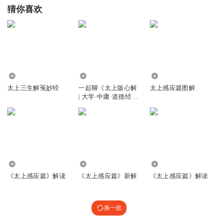
猜你喜欢
6.34万
2665
2.03万
太上三生解冤妙经
一起聊《太上版心解
太上感应篇图解
| 大学·中庸·道德经·
心经》
2.91万
7.29万
6158
《太上感应篇》解读
《太上感应篇》新解
《太上感应篇》解读
换一批