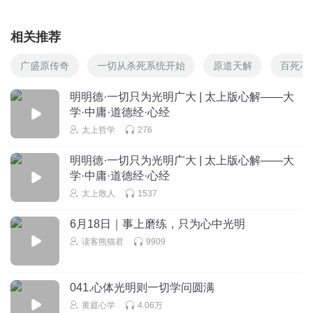
相关推荐
广盛原传奇
一切从杀死系统开始
原道天解
百死不
明明德·一切只为光明广大 | 太上版心解——大
学·中庸·道德经·心经
太上哲学
276
明明德·一切只为光明广大 | 太上版心解——大
学·中庸·道德经·心经
太上散人
1537
6月18日｜事上磨练，只为心中光明
读客熊猫君
9909
041.心体光明则一切学问圆满
黄庭心学
4.06万