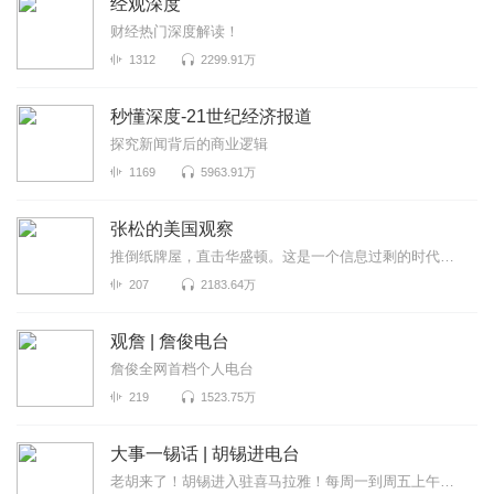
经观深度
财经热门深度解读！
1312
2299.91万
秒懂深度-21世纪经济报道
探究新闻背后的商业逻辑
1169
5963.91万
张松的美国观察
推倒纸牌屋，直击华盛顿。这是一个信息过剩的时代，也是一个真相迷离的时代。美国既是中国发展最重要的...
207
2183.64万
观詹 | 詹俊电台
詹俊全网首档个人电台
219
1523.75万
大事一锡话 | 胡锡进电台
老胡来了！胡锡进入驻喜马拉雅！每周一到周五上午喜马拉雅独家呈现，胡锡进为全网听众拨开重重迷雾，听...