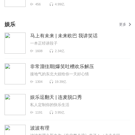
456
4.99亿
娱乐
更多
马上有未来 | 未来欧巴 我讲笑话
一本正经讲段子
1608
2.34亿
非常溜佳期|爆笑吐槽欢乐解压
接地气的东北大妞给你一天好心情
1304
19.39亿
娱乐逗翻天 | 连麦脱口秀
私人定制你的快乐生活
1191
3.95亿
波波有理