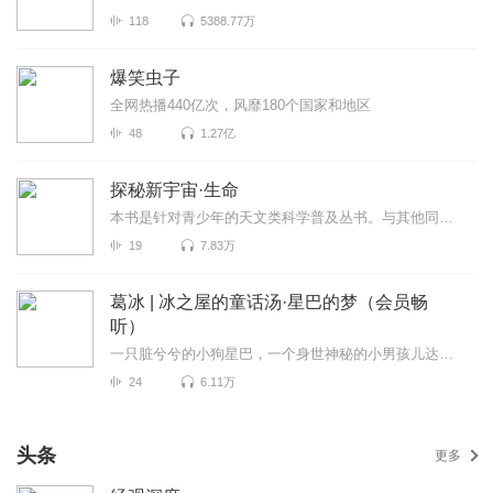
118
5388.77万
爆笑虫子
全网热播440亿次，风靡180个国家和地区
48
1.27亿
探秘新宇宙·生命
本书是针对青少年的天文类科学普及丛书。与其他同类图书明显不同的是，书中撷取当前最尖端的天文科学理论和观点，用娓娓道来的通俗易懂的叙述方式和全新的创造性思维模式来...
19
7.83万
葛冰 | 冰之屋的童话汤·星巴的梦（会员畅
听）
一只脏兮兮的小狗星巴，一个身世神秘的小男孩儿达达，一只变成人形的幻狐狐小小，一场不可思议的相遇注定会有一个不同寻常的结尾……
24
6.11万
头条
更多