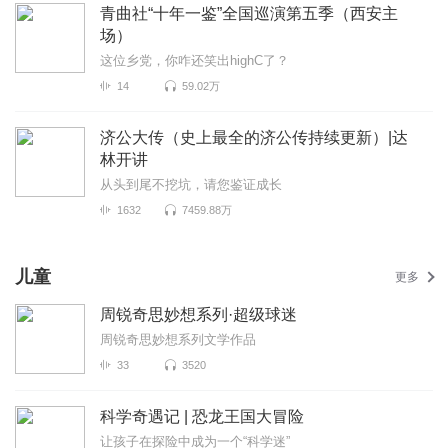
青曲社“十年一鉴”全国巡演第五季（西安主
场）
这位乡党，你咋还笑出highC了？
14
59.02万
济公大传（史上最全的济公传持续更新）|达
林开讲
从头到尾不挖坑，请您鉴证成长
1632
7459.88万
儿童
更多
周锐奇思妙想系列·超级球迷
周锐奇思妙想系列文学作品
33
3520
科学奇遇记 | 恐龙王国大冒险
让孩子在探险中成为一个“科学迷”