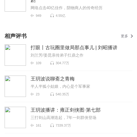
剧
网络点击40亿佳作，阴物商人的传奇经历
949
4.55亿
相声评书
更多
打眼丨古玩圈里做局那点事儿 | 刘昭播讲
刘兰芳/姜昆亲传弟子扛鼎之作
109
304.77万
王玥波说聊斋之青梅
半人半狐小姑娘，内心是个军事家
23
540.35万
王玥波播讲：雍正剑侠图·第七部
三打剑山高潮迭起，7年一剑群侠登场
161
7339.37万