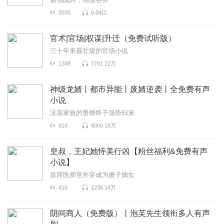
3500
6.04亿
官术|官场|权谋|升迁（免费试听版）
三十年来最壮观的官场小说
1348
7781.22万
神级龙婿丨都市异能丨废婿逆袭丨全免费有声
小说
没落家族的赘婿终于强势归来
814
6000.19万
皇叔，王妃她恃美行凶【粉丝福利&免费有声
小说】
首席医师意外穿成为傻子嫡女
410
1236.14万
阴间商人（免费版）丨泡芙先生领衔多人有声