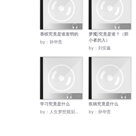
3
3002
香槟究竟是谁发明的
梦魇|究竟是谁？（胆
小者勿入）
by：
孙华贵
by：
刘安鑫
1290
2
学习究竟是什么
疾病究竟是什么
by：
人生梦想规划方老师
by：
孙华贵