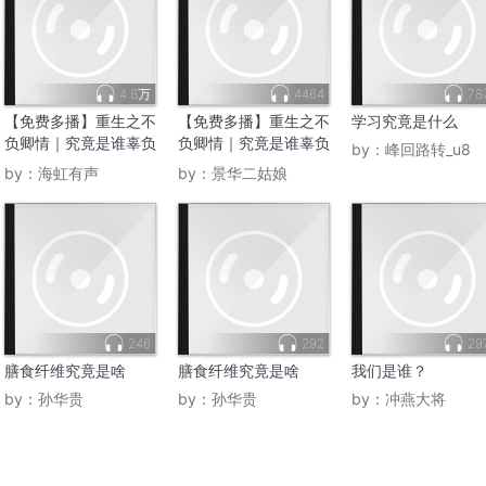
4.8万
4464
78
【免费多播】重生之不
【免费多播】重生之不
学习究竟是什么
负卿情｜究竟是谁辜负
负卿情｜究竟是谁辜负
by：
峰回路转_u8
谁
谁
by：
海虹有声
by：
景华二姑娘
246
292
29
膳食纤维究竟是啥
膳食纤维究竟是啥
我们是谁？
by：
孙华贵
by：
孙华贵
by：
冲燕大将