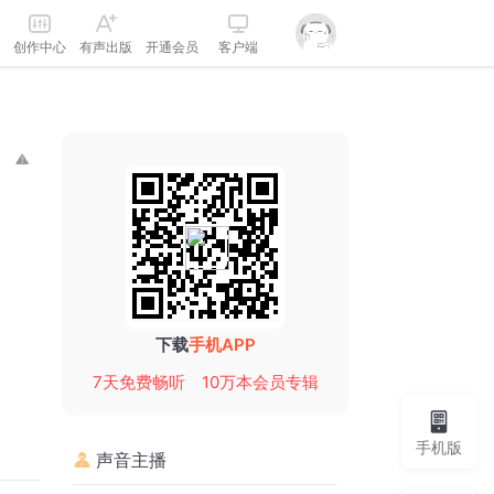
创作中心
有声出版
开通会员
客户端
下载
手机APP
7天免费畅听
10万本会员专辑
手机版
声音主播