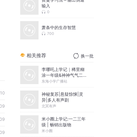
输入
0
萧条中的生存智慧
700
相关推荐
换一批
李哪吒上学记｜稀里糊
涂一年级&神神气气二年
级
东海小学广播站
10
神秘复苏|悬疑惊悚|灵
异|多人有声剧
09
北冥有声
米小圈上学记:一二三年
09
级 | 畅销出版物
米小圈
09