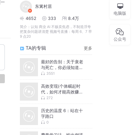
演一
东篱村居
电脑版
4652
333
8.4万
简介：
认知 商业 AI 不贩卖焦虑，不制造浮夸
把复杂问题讲清楚 视频号直播：每周 6、7 早
9 点20
公众号
TA的专辑
更多
最好的告别：关于衰老
与死亡，你必须知道的
常识
3551
论
高效变现(个体崛起时
代，如何才能高效赚到
钱
272
历史的温度 6：站在十
字路口
0
费曼学习法～输出倒逼