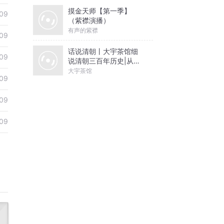
摸金天师【第一季】
09
（紫襟演播）
有声的紫襟
09
话说清朝丨大宇茶馆细
09
说清朝三百年历史|从努
尔哈赤到末代皇帝溥仪|
大宇茶馆
09
康熙雍正乾隆
09
09