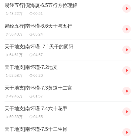
在最信任、最亲近的人身上。历史上这种例子很多。这种人
易经五行|倪海厦-6.5五行方位理解
并不一定是存心害对他有恩的人，像拿破仑在两个人的心目
43.22万
00:51
中，被认为他不配当英雄，一是他自己的太太，一个是他的
易经五行|南怀瑾-6.6天干与五行
一个老朋友，因为太亲近，相处太久了，就有不同的观念，
56.40万
05:24
在不知不觉中，会做出一些有害的事来。这都是恩与害，往
天干地支|南怀瑾- 7.1天干的阴阳
往互为因果的关系，所以“恩生于害”这句话很重要。而它的
54.61万
04:57
原理，亦即来自生克的法则，生人者也克人，恩与害，两个
对立相存，没有绝对的一方。现在青年人谈恋爱也知道，爱
天干地支|南怀瑾-7.2地支
得愈深，恨得也愈深，这也就是“恩生于害”的原理，也是生
52.58万
06:20
克的法则。关于五行的生克道理，可以用下面这两个图案来
天干地支|南怀瑾-7.3黄道十二宫
表现：
49.46万
01:57
天干地支|南怀瑾-7.4六十花甲
A图的箭头是表示相生的，就是依时针的方向顺序，依次而
50.33万
04:55
生，成为木生火，火生土，土生金，金生水，水生木。
B图上的箭头是表示相克的，五行的位置，和第一图相同，
天干地支|南怀瑾-7.5十二生肖