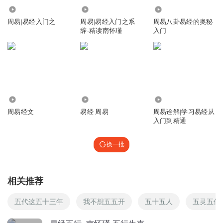
2.26万
1076.91万
1.02万
翔子321
回复 @
荧惑引力
:
少则得，多则惑！
周易|易经入门之
周易|易经入门之系
周易八卦易经的奥秘
辞-精读南怀瑾
入门
777789711177
木克土 木克水 水克火 火克金 金克木
回复
2020-05-27
3
777789711177
6278
4.85万
27.06万
木生火 火生土 土生金 金生水 水生木
周易经文
易经 周易
周易诠解|学习易经从
入门到精通
回复
2020-05-27
3
换一批
潜游空气
我想说金木水火土，这顺序是怎么来的
回复
2019-09-01
2
相关推荐
毛毛奇奇
回复 @
潜游空气
:
木火土金水
五代这五十三年
我不想五五开
五十五人
五灵五仙