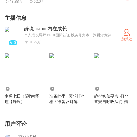
48.88万
02:07
箭头所指的方向，也是顺时针方向，所不同的，相生图的箭
头，是指向紧靠自己的邻居，而相克图的箭头，是跳了一个
主播信息
位置，指向隔邻的位置上，于是成了木克土，土克水，水克
静境Joanne内在成长
火，火克金，金克木。
个人成长导师 NGH国际认证 以实修为本，深耕潜意识领域，擅长人生卡点、关系困扰。线上&amp;线下HealingwithJoanne
加关注
81.75万
704.42万
3.03万
499.13万
南禅七日| 精读南怀
准备静坐 | 冥想打坐
静坐实修要点 |打坐
瑾【静境】
相关准备及讲解
答疑与呼吸法门-精读
南怀瑾
用户评论
13359216iua