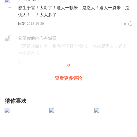
恩生于害！太对了！送人一顿米，是恩人！送人一袋米，是
仇人！！！太太多了
回复
2018-10-29
8
希望你的内心有城堡
《延禧攻略》有一集内容诠释了“送人一斗米是恩人，送人一
担米是仇人。”
回复
2019-03-09
6
18695930sfc
回复 @
希望你的内心有城堡
:
你送她，一斗米，他认为
查看更多评论
你那米不多了，还能送给她，她会感动，可是你送他一袋米，他认
为你的米那么多，这就是易经中的阴阳变化之理
猜你喜欢
荧惑引力
我经常干送人一袋米的事，如今孤家寡人了！书读的少做不
了善人！
回复
2019-05-14
4