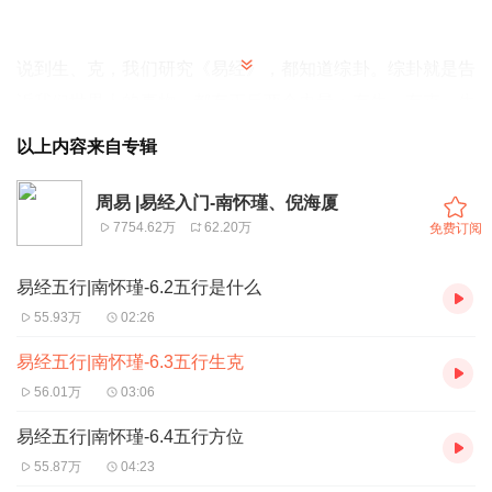
说到生、克，我们研究《易经》，都知道综卦。综卦就是告
诉我们世界上的事物，都有正反两个力量：有生，有克。生
克是阴阳方面的说法，在学术思想上，则为祸福相倚，正与
以上内容来自专辑
反，是与非，成与败，利与害，善与恶，一切都是相对的，
互相生克。如姜太公流传下来的道家经典《阴符经》里面
周易 |易经入门-南怀瑾、倪海厦
7754.62万
62.20万
免费订阅
说“恩生于害”这句话，举例来说，像父亲打儿子，儿子挨打
很痛，这是“害”，但目的在把孩子教育成人，这就是“恩生于
易经五行|南怀瑾-6.2五行是什么
害”。领导人对部下亦是如此。这句话的意义很深。中国乡
55.93万
02:26
下人有句老话，送人一斗米是恩人，送人一担米是仇人。帮
易经五行|南怀瑾-6.3五行生克
朋友的忙，正在他困难中救济一下，他永远感激，但帮助太
56.01万
03:06
多了，他永不满足。往往对好朋友，自己付出了很大的恩
惠，而结果反对自己的，正是那些得过你的恩惠的人，所以
易经五行|南怀瑾-6.4五行方位
做领导的人，对这点特别要注意。一个人的失败，往往失败
55.87万
04:23