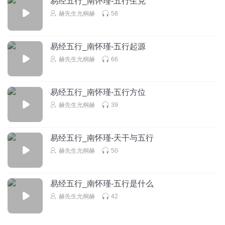
易经五行_南怀瑾-五行生克
菊兰90
赫先生允桐赫
58
每本书也是一套“思维模式”。越往下听，越理解自己“思维模
式”的局限性。
回复
2019-08-24
3
易经五行_南怀瑾-五行起源
赫先生允桐赫
66
1386879gdqu
我是小白对易经一窍不通，想慢慢了解。
易经五行_南怀瑾-五行方位
回复
2019-06-18
3
赫先生允桐赫
39
鹏程万里_qre
土代表元，事物本质，比如元素周期表！
易经五行_南怀瑾-天干与五行
回复
2021-05-05
2
赫先生允桐赫
50
777789711177
恩于害相互依侟并非绝对
易经五行_南怀瑾-五行是什么
赫先生允桐赫
42
回复
2020-05-27
2