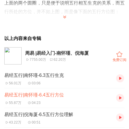
上面的两个圆圈，只是便于说明五行相互生克的关系，而五
行所处的方位，并不如上图，而是像下面的五行方位图：
上面这个五行方位图（必须要记住的），为东方木（请特别
以上内容来自专辑
注意，图中的方位，是以《易经》的方位为准，不是现代画
地图的方位），西方金，北方水，南方火，中央土，这个方
周易 |易经入门-南怀瑾、倪海厦
7755.00万
62.20万
免费订阅
位非常有道理。我们在明朝时也开矿，当时并没有地质学，
怎么知道何处有矿，固然有的是当地的居民发现的，但大多
易经五行|南怀瑾-6.3五行生克
数是靠八卦五行的道理，来判断五行的中心。西方金，在西
56.01万
03:06
藏，越到西方，藏金越多。东方木，植物易生发，早受阳光
易经五行|南怀瑾-6.4五行方位
热能。南方火，气候炎热。北方水，冰雪最多。初看好像五
55.87万
04:23
行方位很乱，再作仔细观察，不能说它没有理由，古人是怎
样发现这个法则的呢？以金为例：
易经五行|倪海厦-6.5五行方位理解
金生水，在《千字文》——这篇文字很妙，以一千个不同的
43.22万
00:51