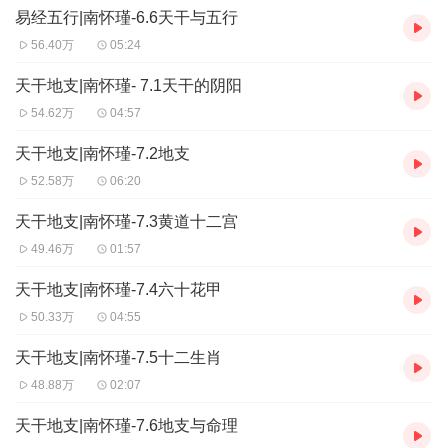
字，写成了这篇文章，把天文、地理、物理、政治等等，都
易经五行|南怀瑾-6.6天干与五行
容纳进去了，幼年读来好像无所谓，实在是一篇很伟大的著
56.40万
05:24
作，其中有一句“金生丽水”，这个丽水不是浙江的丽水县。
天干地支|南怀瑾- 7.1天干的阴阳
丽水是形容水多，凡是藏金的地方，一定是雨带地区。我初
54.62万
04:57
到台湾时，看见有金铜矿务局，问起产金的地方在金山、瑞
天干地支|南怀瑾-7.2地支
芳一带，我说那里的雨量一定很多，果然基垄金山、瑞芳一
52.58万
06:20
带常下雨，这就是“金生丽水”，藏金的地方雨水多。
金克木，当然砍木头要用铁器，或用锯子去锯，这还不足为
天干地支|南怀瑾-7.3黄道十二宫
奇。在古代，假如门口有一棵大树，认为风水不好，而又觉
49.46万
01:57
得砍伐麻烦，不如让它自己枯死，就用一枚大铁钉，打到树
天干地支|南怀瑾-7.4六十花甲
的中心，这棵树很快就枯萎了，这就是金克木的现象。
50.33万
04:55
另外一个哲学的道理，例如金生水，在古代就说：“水者金
天干地支|南怀瑾-7.5十二生肖
之子。”水是金的儿子，于是水生木，木是水的儿子，木生
48.88万
02:07
火，火是木之子，火生土，土是火之子，土生金，金又是土
之子。
天干地支|南怀瑾-7.6地支与命理