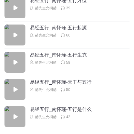
易经五行_南怀瑾-五行方位
赫先生允桐赫
39
静境Joanne内在成长
回复 @
听友109124156
:
易经五行_南怀瑾-五行起源
李建庆
赫先生允桐赫
66
南怀瑾大师，当代孔子！！！
回复
2019-10-06
3
易经五行_南怀瑾-五行生克
1323006tvth
赫先生允桐赫
58
不错不错
回复
2019-04-22
3
易经五行_南怀瑾-天干与五行
赫先生允桐赫
50
未来健康怀恩陈林堯
那现在社会的隔代亲又怎么说？现在的爷爷奶奶很疼孙子孙
女的
易经五行_南怀瑾-五行是什么
回复
2019-01-28
3
赫先生允桐赫
42
1366995mcmq
回复 @
未来健康怀恩陈林堯
:
你没听过爷爷奶奶带大
的孩子都是坏的吗