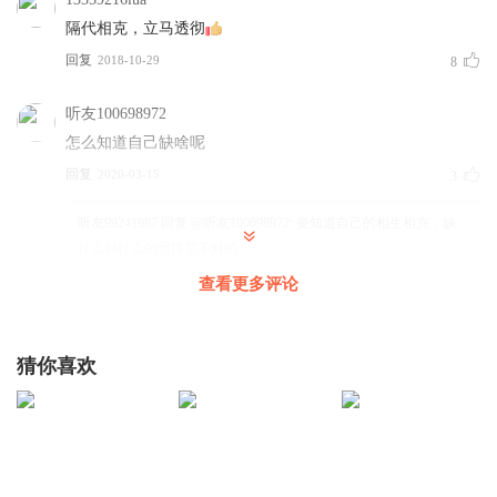
隔代相克，立马透彻
回复
2018-10-29
8
听友100698972
怎么知道自己缺啥呢
回复
2020-03-15
3
听友99241987
回复 @
听友100698972
:
要知道自己的相生相克，缺
什么补什么的思路是不对的
查看更多评论
1866276tfvp
借事说事挺好，不过有的不一定准确
猜你喜欢
回复
2019-06-01
5
尚_由
隔代相克，逢三必变，
回复
2020-05-03
2