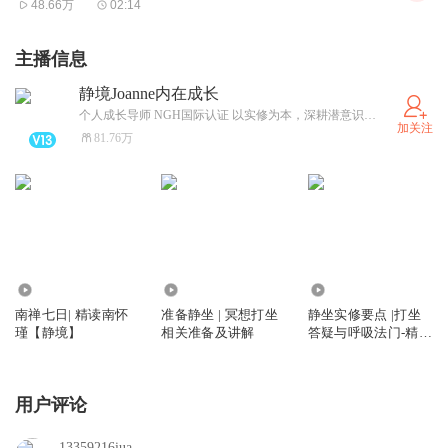
48.66万
02:14
克则是隔代相克。从前有一个笑话，一个祖父打孙子，可是
他的儿子看到了，便打自己耳光，这位打孙子的祖父问儿子
主播信息
为啥自打耳光，他儿子说：“你可以打我的儿子，我怎么不
静境Joanne内在成长
可以打你的儿子？”这也近于五行相克，事实也是如此。所
个人成长导师 NGH国际认证 以实修为本，深耕潜意识领域，擅长人生卡点、关系困扰。线上&amp;线下HealingwithJoanne
谓隔代相克，逢三必变，这是一个法则。在生克之中，恩生
加关注
81.76万
于害，害又生恩。以军事哲学来说，一次大战之后，可以促
进人类文明的进步，所以有时觉得战争并没有什么可怕，等
于理发，头发长了，剃剃就漂亮。有许多讲军事哲学的朋
友，就以这种五行生克的法则来讲，也言之成理。物理的法
则亦然，须到了一个时候，必要清理一下，才能创造出更新
704.50万
3.03万
499.15万
的事物，这是宇宙的法则。五行的方位，对我们研究物理关
南禅七日| 精读南怀
准备静坐 | 冥想打坐
静坐实修要点 |打坐
瑾【静境】
相关准备及讲解
答疑与呼吸法门-精读
系很大，大家一定要记住。
南怀瑾
用户评论
13359216iua