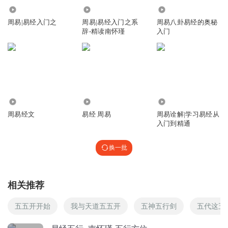
2.26万
1076.99万
1.02万
大鱼二三
回复 @
听友215893868
:
第三代就没人了，可不嘛
周易|易经入门之
周易|易经入门之系
周易八卦易经的奥秘
辞-精读南怀瑾
入门
听友265943910
不是水生金吗
回复
2020-11-09
2
隔壁老王_zu4
回复 @
听友265943910
:
土生金
6278
4.85万
27.09万
周易经文
易经 周易
周易诠解|学习易经从
入门到精通
盧修斯
好家伙。。多亏那时候没有喷子，要不南师要被扣个反人类
换一批
的大帽子。
回复
2021-10-05
3
相关推荐
听友109124156
五五开开始
我与天道五五开
五神五行剑
五代这五
这节又听了一遍，又懂了些。
回复
2021-01-28
3