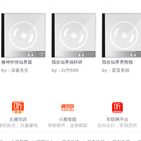
8.4万
3800
1.
修神外传仙界篇
我在仙界搞科研
我在仙界养熊猫
by：
深暮先生
by：
白竹666
by：
梁晨美锦
主播培训
小雅智能
车联网平台
兼职副业，兴趣赚钱
智能硬件，连接赋能
自在出行，听我想听