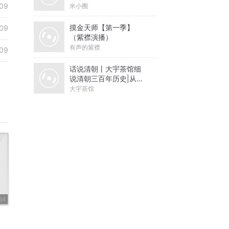
09
米小圈
摸金天师【第一季】
09
（紫襟演播）
有声的紫襟
09
话说清朝丨大宇茶馆细
说清朝三百年历史|从努
尔哈赤到末代皇帝溥仪|
大宇茶馆
康熙雍正乾隆
34