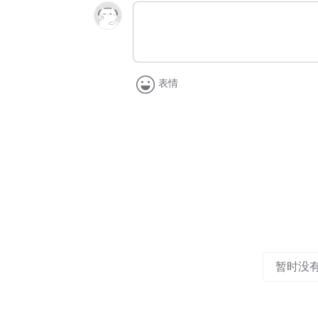
表情
暂时没