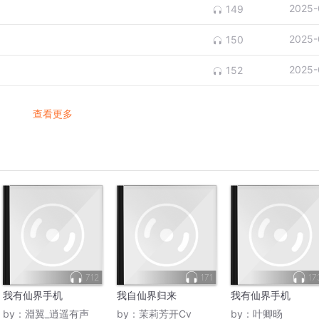
2025-
149
2025-
150
2025-
152
查看更多
712
171
17
我有仙界手机
我自仙界归来
我有仙界手机
by：
淵翼_逍遥有声
by：
茉莉芳开Cv
by：
叶卿旸