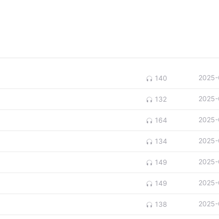
2025-
140
2025-
132
2025-
164
2025-
134
2025-
149
2025-
149
2025-
138