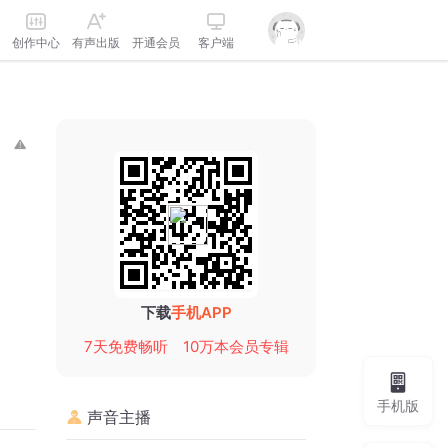
创作中心
有声出版
开通会员
客户端
下载
手机APP
7天免费畅听
10万本会员专辑
手机版
声音主播