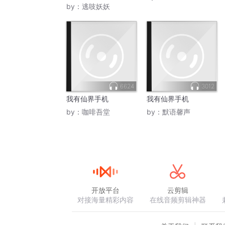
by：
逃吱妖妖
6624
3012
我有仙界手机
我有仙界手机
by：
咖啡吾堂
by：
默语馨声
开放平台
云剪辑
对接海量精彩内容
在线音频剪辑神器