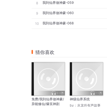
我到仙界做神豪-059
8
我到仙界做神豪-060
9
我到仙界做神豪-068
10
猜你喜欢
6.9万
1.5万
免费/我到仙界做神豪/
神级仙界系统
异能修仙/爆笑神剧
by：
水龙吟有声故事