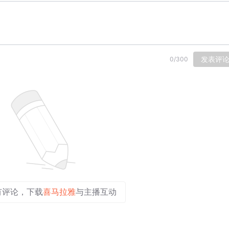
发表评
0
/
300
有评论，下载
喜马拉雅
与主播互动