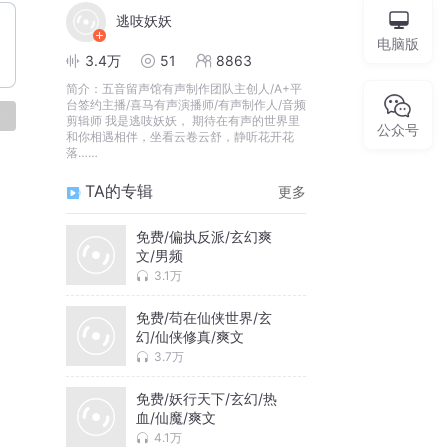
逃吱妖妖
电脑版
3.4万
51
8863
简介：
五音留声馆有声制作团队主创人/A+平
台签约主播/喜马有声演播师/有声制作人/音频
论
剪辑师 我是逃吱妖妖， 期待在有声的世界里
公众号
和你相遇相伴，坐看云卷云舒，静听花开花
落……
TA的专辑
更多
免费/偏执反派/玄幻爽
文/男频
3.1万
免费/苟在仙侠世界/玄
幻/仙侠修真/爽文
3.7万
免费/妖行天下/玄幻/热
血/仙魔/爽文
4.1万