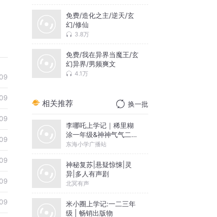
免费/造化之主/逆天/玄
幻/修仙
3.8万
免费/我在异界当魔王/玄
幻异界/男频爽文
4.1万
09
09
相关推荐
换一批
09
李哪吒上学记｜稀里糊
涂一年级&神神气气二年
09
级
东海小学广播站
09
神秘复苏|悬疑惊悚|灵
异|多人有声剧
09
北冥有声
09
米小圈上学记:一二三年
级 | 畅销出版物