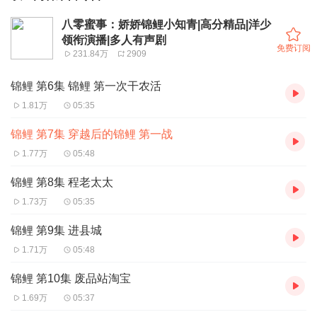
八零蜜事：娇娇锦鲤小知青|高分精品|洋少
领衔演播|多人有声剧
免费订阅
231.84万
2909
锦鲤 第6集 锦鲤 第一次干农活
1.81万
05:35
锦鲤 第7集 穿越后的锦鲤 第一战
1.77万
05:48
锦鲤 第8集 程老太太
1.73万
05:35
锦鲤 第9集 进县城
1.71万
05:48
锦鲤 第10集 废品站淘宝
1.69万
05:37