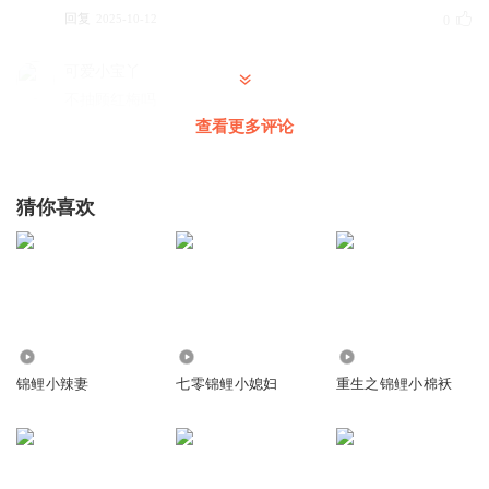
回复
2025-10-12
0
可爱小宝丫
不抽顾红梅吗
查看更多评论
回复
2026-06-15
0
cof5_洋少家
猜你喜欢
非常不错！超级推荐的！
回复
2025-09-22
0
786
1.26万
270.49万
锦鲤小辣妻
七零锦鲤小媳妇
重生之锦鲤小棉袄