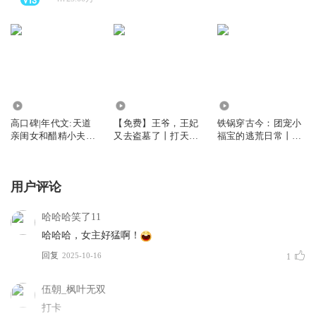
48.15万
27.98万
180.40万
高口碑|年代文:天道
【免费】王爷，王妃
铁锅穿古今：团宠小
亲闺女和醋精小夫君
又去盗墓了丨打天下
福宝的逃荒日常丨甜
的逗比日常
撩奶狗丨女强搞笑精
宠丨萌宝丨种田日常
品多人剧丨洋少&蝎
丨多人有声剧
子莱莱演播
用户评论
哈哈哈笑了11
哈哈哈，女主好猛啊！
回复
2025-10-16
1
伍朝_枫叶无双
打卡