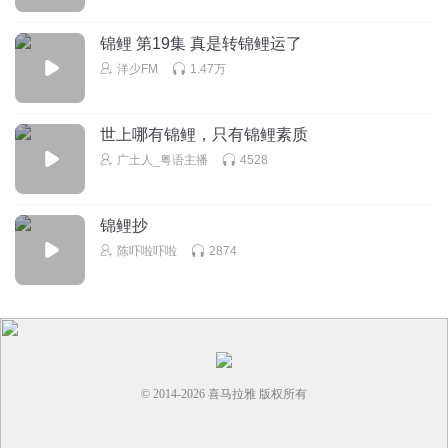
锦鲤 第19集 真是转锦鲤运了
洋少FM
1.47万
世上哪有锦鲤，只有锦鲤素质
广土人_粤语主播
4528
锦鲤抄
陈吓啦吓啦
2874
© 2014-
2026
喜马拉雅 版权所有