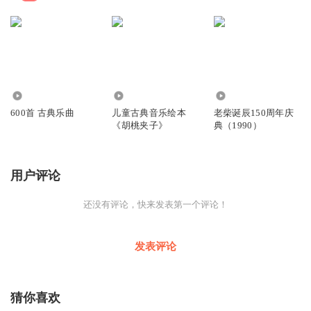
2.28万
1237
981
600首 古典乐曲
儿童古典音乐绘本
老柴诞辰150周年庆
《胡桃夹子》
典（1990）
用户评论
还没有评论，快来发表第一个评论！
发表评论
猜你喜欢