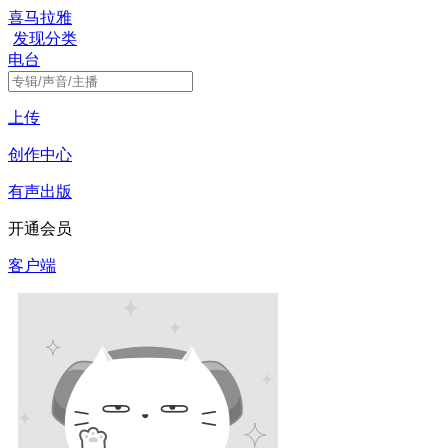
喜马拉雅
发现
分类
电台
上传
创作中心
有声出版
开通会员
客户端