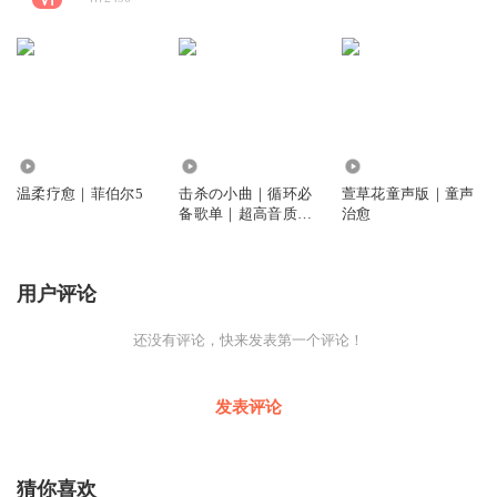
538
3251
5.42万
温柔疗愈｜菲伯尔5
击杀の小曲｜循环必
萱草花童声版｜童声
备歌单｜超高音质精
治愈
选
用户评论
还没有评论，快来发表第一个评论！
发表评论
猜你喜欢