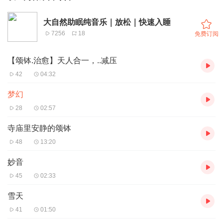
大自然助眠纯音乐｜放松｜快速入睡
7256
18
免费订阅
【颂钵.治愈】天人合一，..减压
42
04:32
梦幻
28
02:57
寺庙里安静的颂钵
48
13:20
妙音
45
02:33
雪天
41
01:50