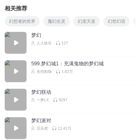
相关推荐
幻想者的世界
魔幻生灵
幻宠天道
幻世幻语
梦幻
人人娱乐
127
599.梦幻城1：充满鬼物的梦幻城
失控剧场
1.82万
梦幻联动
一梦LX
9297
梦幻派对
贝乐虎
11.41万