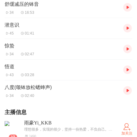
舒缓减压的钵音
34
16:53
潜意识
45
01:41
惊蛰
34
02:47
悟道
43
03:28
八度(颂钵放松蟋蟀声)
34
02:40
主播信息
雨豪Yi_KKB
理想很多，实现的很少，坚持一份热爱，不负自己。感谢您的聆听 希望您能喜欢我的声音!
加关注
2490