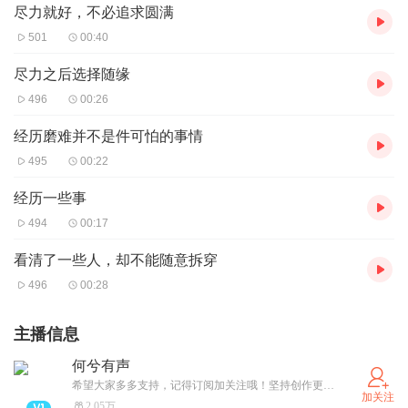
尽力就好，不必追求圆满
501
00:40
尽力之后选择随缘
496
00:26
经历磨难并不是件可怕的事情
495
00:22
经历一些事
494
00:17
看清了一些人，却不能随意拆穿
496
00:28
主播信息
何兮有声
希望大家多多支持，记得订阅加关注哦！坚持创作更好的作品，呈现给大家！
加关注
2.05万