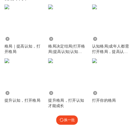
106.01万
1.64万
2.31万
格局｜提高认知，打
格局决定结局|打开格
认知格局|成年人都需
开格局
局|提高认知|认知觉
打开格局，提高认知
醒
才能少走弯路
2.71万
75.04万
69.19万
提升认知，打开格局
提升格局，打开认知
打开你的格局
才能成长
换一批