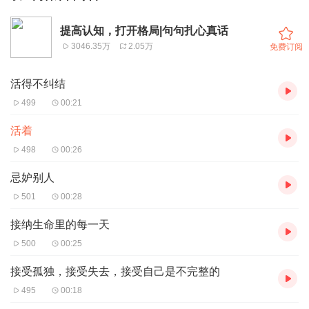
提高认知，打开格局|句句扎心真话
3046.35万
2.05万
免费订阅
活得不纠结
499
00:21
活着
498
00:26
忌妒别人
501
00:28
接纳生命里的每一天
500
00:25
接受孤独，接受失去，接受自己是不完整的
495
00:18