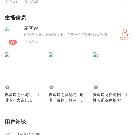
4688
47:18
主播信息
麦客说
仗剑走天涯，开麦聊天下。二男一女在轻松聊天氛围中陪伴您每一天。每周三、日晚21：00更新（三七二十一）。
加关注
1.39万
9.58万
4.22万
3627
麦客说之罪与罚 | 血
麦客说之神秘岛 | 诡
麦客说之伊甸园 | 两
淋淋的大案纪实
谲，奇趣，脑洞，探
性关系深度探索
索
用户评论
Dx叁玖零陆