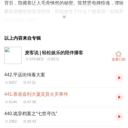
背后，隐藏着让人毛骨悚然的秘密。陈慧贤电梯惊魂，谭咏
麟录音棚里的诡异经历，到底发生了什么？跟着我一起揭开
这段神秘往事吧！
02:06 诡异事件揭秘：香港加利大厦的火灾与神秘火灾背后
的秘密
以上内容来自专辑
04:06 电梯故障引发的惊险火灾事件：一位员工的恐怖经
麦客说 | 轻松娱乐的陪伴播客
历！
576.88万
9271
免费订阅
07:54 工作室背后的诡异事件：电梯中的神秘遭遇！
11:52 神秘失踪：谭咏麟在保丽金遭遇的灵异事件！
442.平远街缉毒大案
15:50 香港与广东的传统文化：原汁原味的保存与传承
5057
47:11
19:43 施工中的电梯更换工程引发的火灾，烧毁建筑中的木
441.香港嘉利大厦灵异火灾事件
结构和金属材料
6144
47:38
23:44 电梯故障引发的火灾灾难：从二楼到十五楼的恐怖扩
440.诡异档案之“七世寻仇”
散
2362
30:43
27:42 香港大火：小商铺引发的灾难性火灾事件及救援挑战