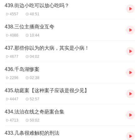
31:39 火灾背后的诡异事件：加利大厦十五楼的谜团
439.街边小吃可以放心吃吗？
35:37 神秘的十五楼：出租车司机和保安的恐怖遭遇
4557
48:51
39:33 神秘仪式与诡异火灾：润华集团大楼的灵异事件揭秘
438.三位主播商业互夸
43:32 火灾猛于虎：人口密集区的救生难题与消防意识的缺
4086
10:44
失
437.那些你以为的大病，其实是小病！
4677
04:02
436.千岛湖惨案
2296
02:38
435.劫庭案【这种案子应该是很少见】
4447
52:57
434.法治在线之奇葩案合集
4713
50:02
433.几条很难触犯的刑法