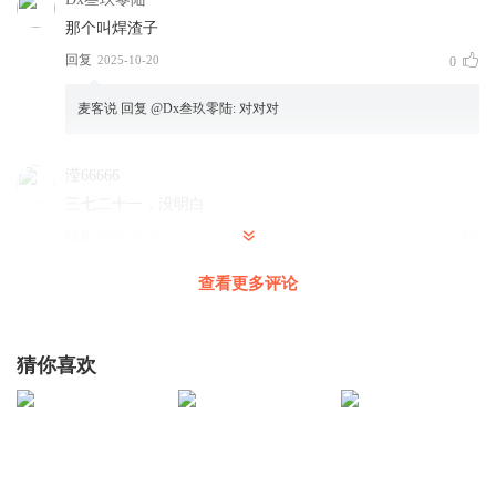
那个叫焊渣子
回复
2025-10-20
0
麦客说
回复 @
Dx叁玖零陆
:
对对对
滢66666
三七二十一，没明白
回复
2025-10-19
0
查看更多评论
麦客说
回复 @
滢66666
:
更新时间每周3、周日的21：00
水门厅
猜你喜欢
蛮好的，听两天
回复
2025-10-11
0
wxp皮皮皮
第一☝️