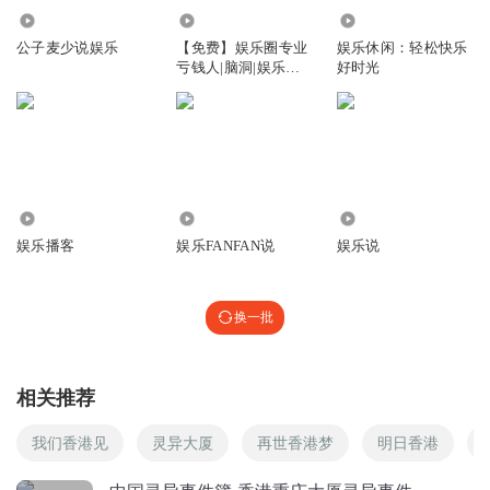
2149.70万
1266
1369
回复
2025-10-08
0
公子麦少说娱乐
【免费】娱乐圈专业
娱乐休闲：轻松快乐
亏钱人|脑洞|娱乐圈|
好时光
轻松
15.89万
49.73万
6729
娱乐播客
娱乐FANFAN说
娱乐说
换一批
相关推荐
我们香港见
灵异大厦
再世香港梦
明日香港