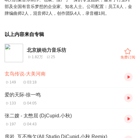
部及全国有音乐梦想的企业家、知名人士。公司配置：员工6人，金
牌编曲师2人，混音师2人，创作团队4人，录音棚1间。
以上内容来自专辑
北京娱动力音乐坊
1.82万
25
免费订阅
玄鸟传说-大美河南
149
03:18
爱的天际-徐一鸣
133
04:05
张二嫂 - 太憋屈 (DjCupid.小秋)
197
04:43
房岩_互不拖欠(All Studio DjCupid.小秋 Remix)