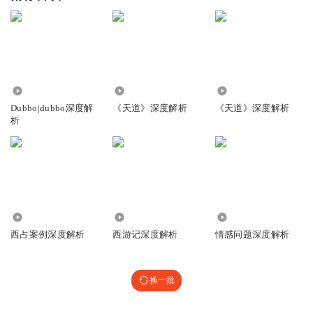
4159
3.77万
649.17万
Dubbo|dubbo深度解
《天道》深度解析
《天道》深度解析
析
1724
72.93万
4791
西占案例深度解析
西游记深度解析
情感问题深度解析
换一批