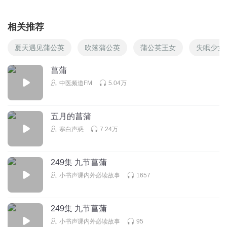
相关推荐
夏天遇见蒲公英
吹落蒲公英
蒲公英王女
失眠少女
菖蒲
中医频道FM
5.04万
五月的菖蒲
寒白声惑
7.24万
249集 九节菖蒲
小书声课内外必读故事
1657
249集 九节菖蒲
小书声课内外必读故事
95