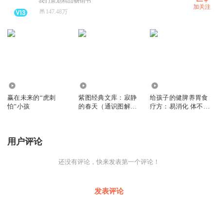
我们策划精品畅销书
加关注
147.48万
4260
82
1964
赢在未来的“虎刺
紫图经典文库：寂静
给孩子的健脾养胃食
怕”小孩
的春天（通识图解
疗方：易消化 体不虚
版）|环保百科
长肉又长个
用户评论
还没有评论，快来发表第一个评论！
发表评论