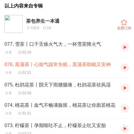
以上内容来自专辑
茶包养生一本通
1314
14
免费订阅
077. 雪茶丨口干舌燥火气大，一杯雪茶降火气
6
02:26
076. 菖蒲茶丨心烦气躁常失眠，菖蒲茶助眠又安神
6
02:31
075. 杜鹃花茶丨阴天下雨腰腿痛，杜鹃花茶祛风湿
6
02:48
074. 桃花茶丨血气不畅满脸斑，桃花茶让你面若桃花
6
02:31
073. 柠檬茶丨孕期呕吐不止，柠檬茶止吐又安胎
6
02:27