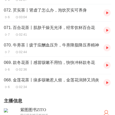
072. 芡实茶丨肾虚了怎么办，泡饮芡实可养身
6
03:04
071. 百合花茶丨肌肤干燥无光泽，经常饮杯百合花
7
02:41
070. 牛蒡茶丨疲于应酬血压升，牛蒡降脂降压养精神
7
02:44
069. 款冬花茶丨感冒咳嗽不用怕，快快冲杯款冬花
6
02:36
068. 金莲花茶丨痰多咳嗽惹人烦，金莲花润肺又消炎
6
02:34
主播信息
紫图图书ZITO