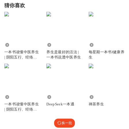
猜你喜欢
5.73万
9.37万
1.57万
一本书读懂中医养生
养生是最好的活法 |
每星期一本书Ⅰ健康养
| 阴阳五行、经络养
一本书说透中医养生
生
生四季养生
57.52万
5.36万
673
一本书读懂中医养生
DeepSeek一本通
禅茶养生
| 阴阳五行、经络养
生、四季养生
换一批