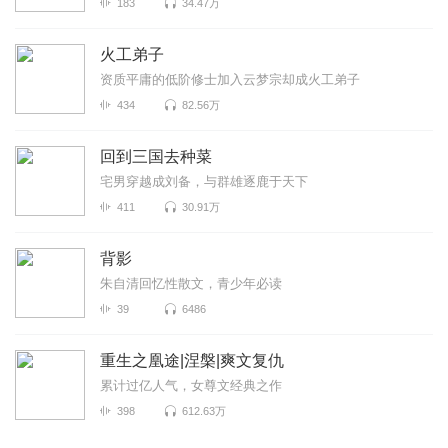
183
34.47万
火工弟子
资质平庸的低阶修士加入云梦宗却成火工弟子
434
82.56万
回到三国去种菜
宅男穿越成刘备，与群雄逐鹿于天下
411
30.91万
背影
朱自清回忆性散文，青少年必读
39
6486
重生之凰途|涅槃|爽文复仇
累计过亿人气，女尊文经典之作
398
612.63万