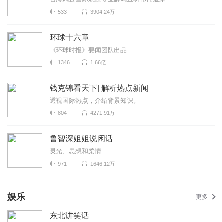
533
3904.24万
环球十六章
《环球时报》要闻团队出品
1346
1.66亿
钱克锦看天下| 解析热点新闻
透视国际热点，介绍背景知识。
804
4271.91万
鲁智深姐姐说闲话
灵光、思想和柔情
971
1646.12万
娱乐
更多
东北讲笑话