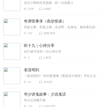
东北小鲜肉逗贫耍贱，听一次就爱上
1375
4.58亿
奇谭怪事录（燕垒怪谈）
所提之事，所提之物，在乡野，在身边。最有看头的志怪小说，你没听过的奇谭怪事。原著：燕垒生
147
2605.30万
听十九｜心得分享
自己做节目的一点心得分享
1
1.46万
老湿驾到
《老湿驾到》为NJ楚漓继《楚老湿大课堂》节目之后一档全新的栏目，在保持原有搞笑娱乐犀利大胆风格的基...
13
31.81万
华少讲鬼故事：少说鬼话
华少让你睡不着
115
1250.53万