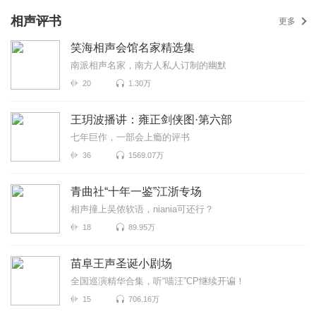
相声评书
更多
笑海相声会馆名家精选集
南派相声名家，南方人私人订制的幽默
20
1.30万
王玥波播讲：雍正剑侠图·第六部
七年巨作，一部会上瘾的评书
36
1569.07万
青曲社“十年一鉴”江浙专场
相声撞上吴侬软语，niania可还行？
18
89.95万
苗阜王声圣诞小剧场
全国巡演精华合集，听“喵汪”CP继续开谝！
15
706.16万