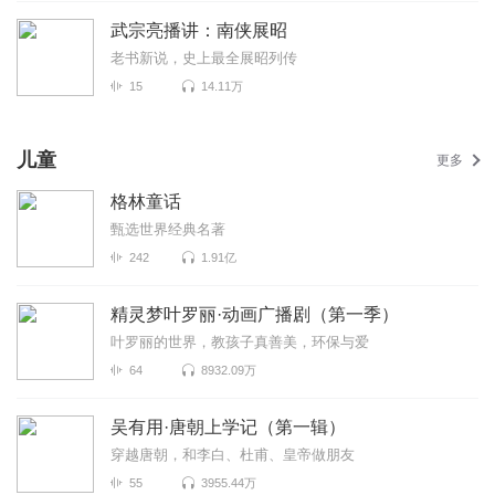
武宗亮播讲：南侠展昭
老书新说，史上最全展昭列传
15
14.11万
儿童
更多
格林童话
甄选世界经典名著
242
1.91亿
精灵梦叶罗丽·动画广播剧（第一季）
叶罗丽的世界，教孩子真善美，环保与爱
64
8932.09万
吴有用·唐朝上学记（第一辑）
穿越唐朝，和李白、杜甫、皇帝做朋友
55
3955.44万