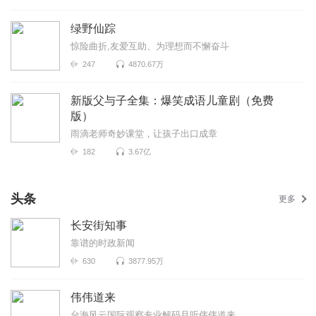
绿野仙踪
惊险曲折,友爱互助、为理想而不懈奋斗
247
4870.67万
新版父与子全集：爆笑成语儿童剧（免费
版）
雨滴老师奇妙课堂，让孩子出口成章
182
3.67亿
头条
更多
长安街知事
靠谱的时政新闻
630
3877.95万
伟伟道来
台海风云国际观察专业解码且听伟伟道来