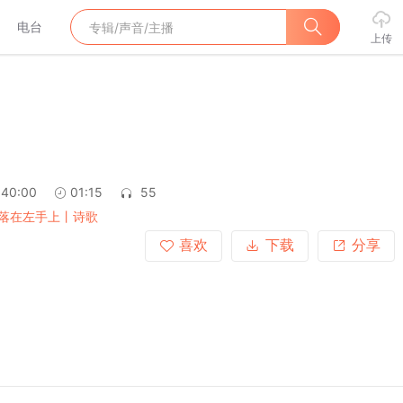
电台
上传
:40:00
01:15
55
落在左手上丨诗歌
喜欢
下载
分享