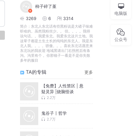
柿子碎了堇
电脑版
3269
6
3314
简介：
东北人东北话有些黑粉说是大碴子味难
听啥的。虽然我粉丝少。。 但。。。。我得
论
说句话。。我爱东北。我爱东北这片土地。我
公众号
这辈子都是土生土长的纯纯的东北人。我是东
北人我。。。。骄傲。。。喜欢东北话愿意来
东北玩的我欢迎 地域黑请出门右拐然后有条
沟。沟里有个 。你那镜子一看是不是你失散
多年的服目
TA的专辑
更多
【免费】人性禁区 | 悬
疑灵异 |烧脑怪谈
2.2万
鬼谷子丨哲学
2.7万