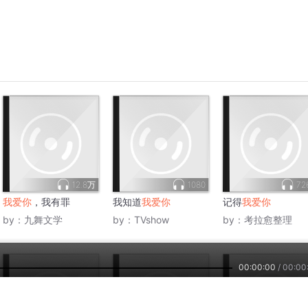
2025-
55
2025-
40
2025-
50
2025-
22
2025-
49
2025-
25
00:00:00
/
00:00
2025-
32