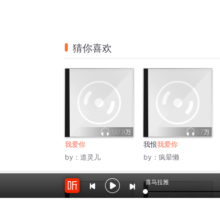
音频列表
我爱你
1
我养的狗叫小巫
2
向天空挥手的人
3
下午，摔了一跤
4
清晨狗吠
5
喜马拉雅
面对面
6
我身体里也有一列火车
7