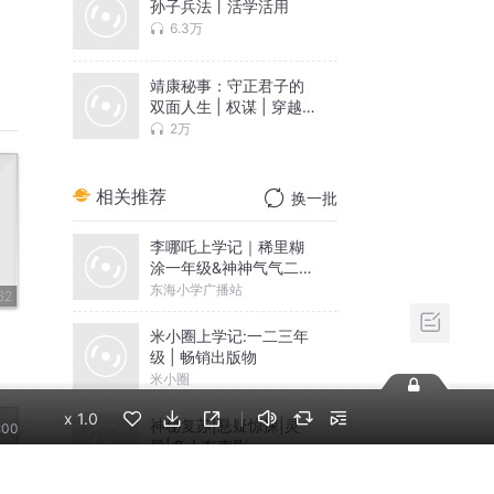
孙子兵法丨活学活用
6.3万
靖康秘事：守正君子的
双面人生 | 权谋 | 穿越 |
真人
2万
09
相关推荐
换一批
09
李哪吒上学记｜稀里糊
涂一年级&神神气气二年
09
级
东海小学广播站
09
米小圈上学记:一二三年
级 | 畅销出版物
09
米小圈
09
x
1.0
神秘复苏|悬疑惊悚|灵
:00
异|多人有声剧
09
北冥有声