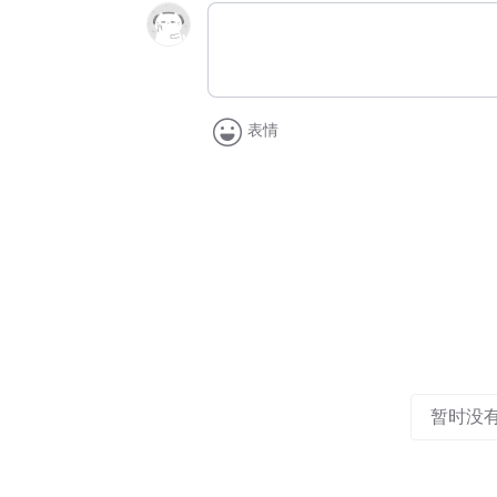
表情
暂时没