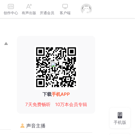
创作中心
有声出版
开通会员
客户端
下载
手机APP
7天免费畅听
10万本会员专辑
手机版
声音主播