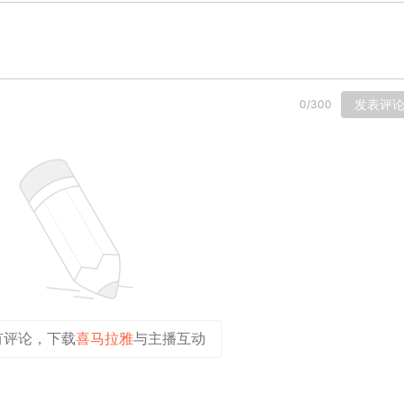
发表评
0
/
300
有评论，下载
喜马拉雅
与主播互动