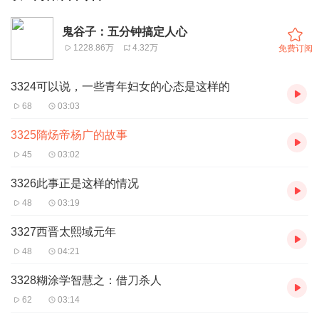
鬼谷子：五分钟搞定人心
1228.86万
4.32万
免费订阅
3324可以说，一些青年妇女的心态是这样的
68
03:03
3325隋炀帝杨广的故事
45
03:02
3326此事正是这样的情况
48
03:19
3327西晋太熙域元年
48
04:21
3328糊涂学智慧之：借刀杀人
62
03:14