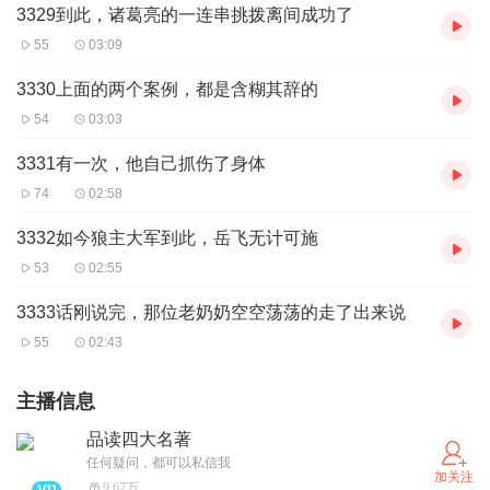
3329到此，诸葛亮的一连串挑拨离间成功了
55
03:09
3330上面的两个案例，都是含糊其辞的
54
03:03
3331有一次，他自己抓伤了身体
74
02:58
3332如今狼主大军到此，岳飞无计可施
53
02:55
3333话刚说完，那位老奶奶空空荡荡的走了出来说
55
02:43
主播信息
品读四大名著
任何疑问，都可以私信我
加关注
9.67万