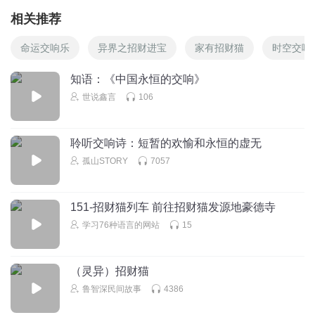
相关推荐
命运交响乐
异界之招财进宝
家有招财猫
时空交响
知语：《中国永恒的交响》
世说鑫言
106
聆听交响诗：短暂的欢愉和永恒的虚无
孤山STORY
7057
151-招财猫列车 前往招财猫发源地豪德寺
学习76种语言的网站
15
（灵异）招财猫
鲁智深民间故事
4386