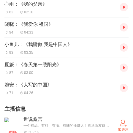
心雨：《我的父亲》
82
02:10
晓晓：《我爱你 祖国》
94
04:33
小鱼儿：《我骄傲 我是中国人》
93
03:35
夏媛：《春天第一缕阳光》
87
03:00
婉安：《大写的中国》
71
04:26
主播信息
世说鑫言
一个有品、有料、有滋、有味的播讲人！喜马听友群：664253999 期待您入坑！有声书第一时间分享！
加关注
21.57万