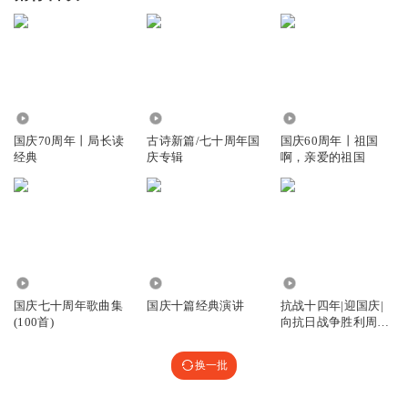
1.50万
1644
8.51万
国庆70周年丨局长读
古诗新篇/七十周年国
国庆60周年丨祖国
经典
庆专辑
啊，亲爱的祖国
281
8361
1.17万
国庆七十周年歌曲集
国庆十篇经典演讲
抗战十四年|迎国庆|
(100首)
向抗日战争胜利周年
献礼
换一批