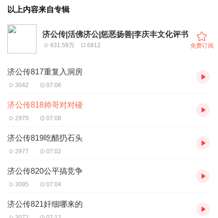
以上内容来自专辑
济公传|活佛济公|惩恶扬善|李庆丰文化评书
931.59万
6812
免费订阅
济公传817重复入洞房
3042
07:06
济公传818帅哥对对碰
2970
07:08
济公传819吃醋扔石头
2977
07:02
济公传820公平搞竞争
3095
07:04
济公传821奸细哪来的
3072
07:12