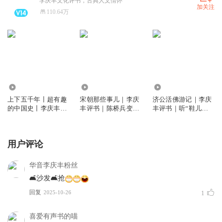
李庆丰文化评书，古典人文情怀
加关注
110.64万
2878.70万
19.03万
15.08万
上下五千年丨超有趣
宋朝那些事儿｜李庆
济公活佛游记｜李庆
的中国史丨李庆丰文
丰评书｜陈桥兵变到
丰评书｜听“鞋儿破
化评书
杯酒释兵权，从仁宗
帽儿破”的济公惩恶
盛治到靖康之变，从
扬善｜民间神话故事
王安石变法到岳飞精
用户评论
忠报国｜精彩三百年
大宋
华音李庆丰粉丝
🛋️沙发🛋️抢
回复
2025-10-26
1
喜爱有声书的喵