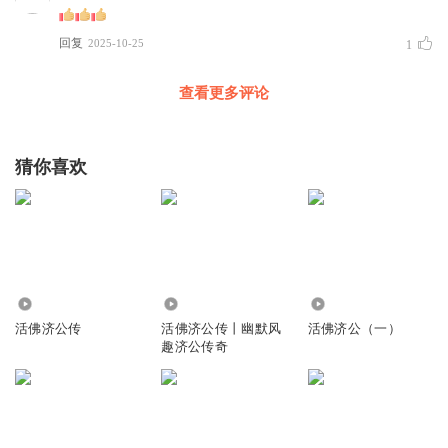
回复
2025-10-25
1
查看更多评论
猜你喜欢
1679
1.58万
4478
活佛济公传
活佛济公传丨幽默风
活佛济公（一）
趣济公传奇