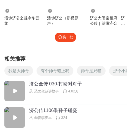
34.12万
1.57万
1.80万
活佛济公之捉拿华云
活佛济公（影视原
济公大闹秦相府｜济
龙
声）
公传｜活佛济公｜爆
款评书｜神魔 | 张观
澜播讲
换一批
相关推荐
我是大帅哥
有个帅哥赖上我
帅哥是只猫
那个小帅
济公全传 030-打赌对对子
恐龙叔叔讲故事
4.02万
济公传1106装孙子碰瓷
华音李庆丰
324