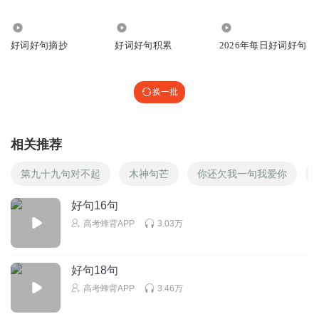
1.58万
1595
19
好词好句摘抄
好词好句积累
2026年每日好词好句
换一批
相关推荐
第九十九句对不起
木神句芒
你还欠我一句我爱你
好句16句
高考蜂背APP
3.03万
好句18句
高考蜂背APP
3.46万