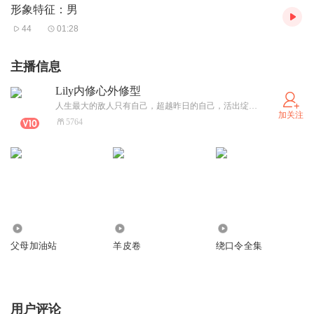
形象特征：男
44
01:28
主播信息
Lily内修心外修型
人生最大的敌人只有自己，超越昨日的自己，活出绽放的自己。健身、读书、搞钱、养生、环游世界
加关注
5764
1736
844
8.97万
父母加油站
羊皮卷
绕口令全集
用户评论