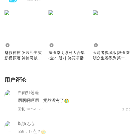
2.04万
3.93亿
526.78万
魅影神捕|罗云熙主演
法医秦明系列大合集
天谴者典藏版|法医秦
影视原著|神捕司破解
(全21册)｜骆驼演播
明众生卷系列第一季|
五绝诡案
骆驼演播
用户评论
白雨打莲蓬
啊啊啊啊啊，竟然没有了
回复
2025-10-08
2
胤禛之心
556，17点？