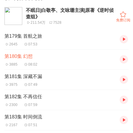
不眠日|白敬亭、文咏珊主演|原著《逆时侦
查组》
免费订阅
211.54万
7528
第179集 首航之旅
2645
07:53
第180集 幻想
3885
08:02
第181集 深藏不漏
3975
07:49
第182集 不再信任
2300
07:59
第183集 时间倒流
2167
07:51