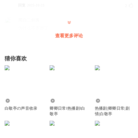
回复
2025-10-23
2
黑白二剑客
为什么不更新了
查看更多评论
回复
2025-10-09
0
黑白二剑客
猜你喜欢
怎么不更新了
回复
2025-10-03
0
夏沫蝶
主播不更新了吗？
回复
58.71万
54.98万
3.32万
2025-10-03
0
白敬亭の声音收录
卿卿日常‖热播剧‖白
热播剧|卿卿日常|剧
敬亭
情|白敬亭
1598118qgjz
更的太慢了
回复
2025-10-06
0