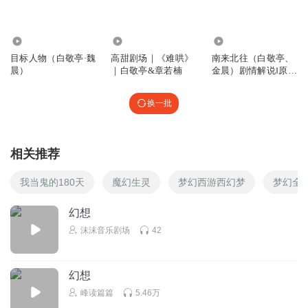
听友221295749
快更，太慢了
2.31万
4772
1.11万
目标人物（白敬亭·魏
高甜剧场｜《难哄》
南来北往（白敬亭、
回复
2025-10-05
0
晨）
｜白敬亭&章若楠
金晨）剧情解说‖原著
解读
换一批
相关推荐
我当鬼的180天
魔幻生灵
梦幻西游西幻梦
梦幻全
幻想
沫沫音乐剧场
42
幻想
峰读篇篇
5.46万