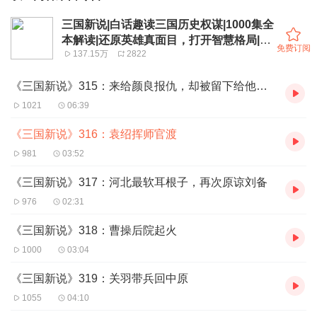
三国新说|白话趣读三国历史权谋|1000集全
本解读|还原英雄真面目，打开智慧格局|曹
免费订阅
137.15万
2822
操诸葛亮
《三国新说》315：来给颜良报仇，却被留下给他作伴
1021
06:39
《三国新说》316：袁绍挥师官渡
981
03:52
《三国新说》317：河北最软耳根子，再次原谅刘备
976
02:31
《三国新说》318：曹操后院起火
1000
03:04
《三国新说》319：关羽带兵回中原
1055
04:10