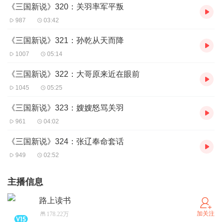
《三国新说》320：关羽率军平叛
987
03:42
《三国新说》321：孙乾从天而降
1007
05:14
《三国新说》322：大哥原来近在眼前
1045
05:25
《三国新说》323：嫂嫂怒骂关羽
961
04:02
《三国新说》324：张辽奉命套话
949
02:52
主播信息
路上读书
加关注
178.22万