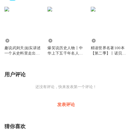
1194
700.26万
199.33万
趣说武则天|如实讲述
爆笑说历史人物丨中
精读世界名著100本
一个从史料里走出来
华上下五千年名人秘
【第二季】丨诺贝尔
的武则天
闻丨孔子杀人
文学奖丨黑塞、毛
姆、博尔赫斯
用户评论
还没有评论，快来发表第一个评论！
发表评论
猜你喜欢