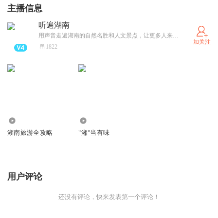
等可爱萌宠。在这里，你将真切地触摸到大自然的脉搏，感
主播信息
受生命的神奇与美好。
听遍湖南
用声音走遍湖南的自然名胜和人文景点，让更多人来到湖南游玩、体验。
最令人期待的莫过于明星动物大白鲸冰冰和乐乐，他们是长
加关注
1822
沙海底世界的顶流明星，粉丝遍布全国各地。冰冰和乐乐还
特别邀请大家参加“百万鲸奇形象共创计划”，为他们设计专
属卡通形象，最终获胜者将获得万元现金大奖、家庭年卡以
及白鲸认养权等重磅奖励！
227.65万
9.68万
假期余额不足，精彩不容错过！就在这个国庆中秋，让我们
湖南旅游全攻略
"湘"当有味
相约长沙海底世界，在家门口享受一场与众不同的海洋狂欢
节。与可爱的海洋精灵们亲密互动，与家人朋友一起畅游蔚
蓝海底，共度欢乐时光！
用户评论
还没有评论，快来发表第一个评论！