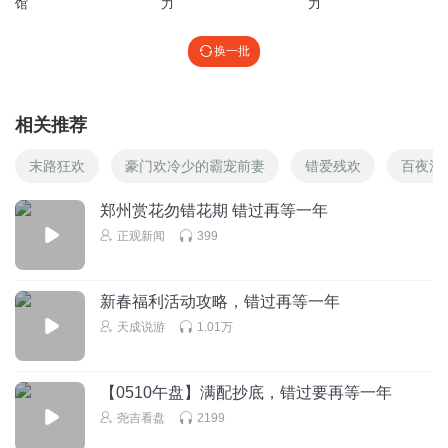
馆
力
力
换一批
相关推荐
末路狂欢
豪门欢冷少的霸宠前妻
错爱残欢
百夜清
郑州赏花勿错花期 错过再等一年
正观新闻
399
新春福利活动攻略，错过再等一年
天成说游
1.01万
【0510午盘】满配抄底，错过要再等一年
尧吉看盘
2199