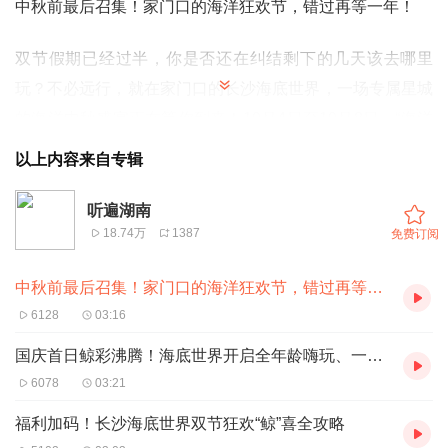
中秋前最后召集！家门口的海洋狂欢节，错过再等一年！
双节假期已经过半，你是否还在纠结剩下的几天该去哪里
玩？不必远行，就在家门口的长沙海底世界，一场专属星城
的海洋中秋盛宴正在等你到来！10月4日至10月8日，“海洋
狂欢节·鲸彩耀华年”持续升温，带你沉浸式体验海洋浪漫与
以上内容来自专辑
传统文化交织的别样中秋。
听遍湖南
享受家门口的便利，出行无忧，轻松畅玩。长沙海底世界坐
18.74万
1387
免费订阅
落于湖南广电旁，交通十分便利，无论是地铁、公交还是打
中秋前最后召集！家门口的海洋狂欢节，错过再等一年！
车，都能轻松抵达。活动期间，更可享受5公里内打车费报
6128
03:16
销。无需长途奔波，无需担心天气，室内海洋馆风雨无阻，
全家老小都能尽情享受假期。
国庆首日鲸彩沸腾！海底世界开启全年龄嗨玩、一站式狂欢！
6078
03:21
现在来玩正当时！假期过半，游客相对较少，游玩体验更加
福利加码！长沙海底世界双节狂欢“鲸”喜全攻略
舒适，拍照打卡更加尽兴！10月6日中秋节当天，特别推