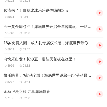
5102
03:03
出“背诗免费玩”，背诵成功即可获得游园赠票。当天还有千
顶流来了！白鲸冰冰乐乐邀你嗨翻双节
人合唱《水调歌头》的特别环节，在浩瀚海洋的见证下，千
5074
03:11
人同声歌唱，共同感受“月满人团圆”的节日氛围。
五一黄金周必冲！海底世界开启全年龄嗨玩、一站式狂欢！
10月1日至10月7日，长沙海底世界夜场限时回归，游玩时
5748
03:50
间延长至13小时，狂欢盛宴鲸彩不断，从早嗨到晚。在这
18岁免费入园！成人礼专属仪式感，海底世界带你放飞童年与青春！
里，你可以打卡长沙海底世界独家打造的、全长沙唯一巨型
5949
03:47
鲲灯。当夜幕降临，璀璨的灯光将点亮蔚蓝海底。在这里，
超过20场主题演艺和100余场精彩表演轮番上演，《海豚海
向快乐出发！长沙五一遛娃天花板在这里！
4956
03:32
狮秀》《美人鱼表演》《萌犬逗趣醒狮秀》等经典节目将为
你带来震撼的视听享受。
快乐跨界，“鲸”动全城！海底世界邀您一起“劳动最光荣”！
5272
03:44
奇妙海底唯美梦幻，邂逅数万只海陆空精灵。在这里，你可
金秋浪漫之旅 共享海底盛宴
以近距离呆萌撒娇的斑海豹、冰雪可爱的北极狐、威风凛凛
7186
02:58
的大鲨鱼、佛系泡澡的卡皮巴拉，以及活泼好动的环尾狐猴