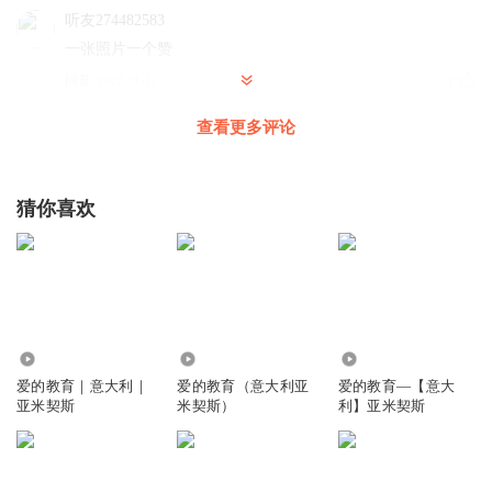
听友274482583
一张照片一个赞
回复
2022-11-12
4
查看更多评论
ovoChen_
好听，好听，真好听！👍🏻👍🏻👍🏻
回复
2020-03-23
2
猜你喜欢
1597761ncln
回复 @
ovoChen_
:
对呀，很好听呢。
旧梦迟迟温
1520
2.41万
2679
爱的教育｜意大利｜
爱的教育（意大利亚
爱的教育—【意大
亚米契斯
米契斯）
利】亚米契斯
回复
2025-11-04
2