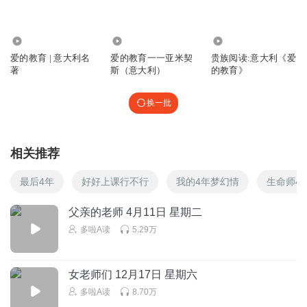
伤心流洎
3208
719
4826
回复
2023-02-02
2
爱的教育 | 意大利名
爱的教育一一亚米契
贵族阅读:意大利《爱
著
斯（意大利）
的教育》
听友88244293
太太太太太太太太太太太太太太太太太太太太太太太太太太
换一批
太太太太太太太太太太好听了
回复
2023-01-13
2
相关推荐
718orvaehu7caek8azcr
最后4年
好好上课行不行
我的4年梦幻情
生命师4
好听，配乐很优美，如果能播全就更好了。
回复
2022-10-05
2
父亲的老师 4月11日 星期二
多啦A读
5.29万
飞云残剑12
怎么没有寻母记？
女老师们 12月17日 星期六
回复
2022-02-19
2
多啦A读
8.70万