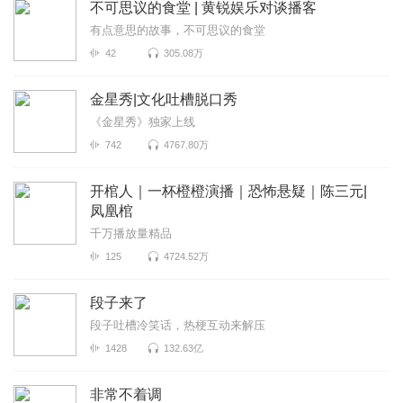
不可思议的食堂 | 黄锐娱乐对谈播客
有点意思的故事，不可思议的食堂
42
305.08万
金星秀|文化吐槽脱口秀
《金星秀》独家上线
742
4767.80万
开棺人｜一杯橙橙演播｜恐怖悬疑｜陈三元|
凤凰棺
千万播放量精品
125
4724.52万
段子来了
段子吐槽冷笑话，热梗互动来解压
1428
132.63亿
非常不着调