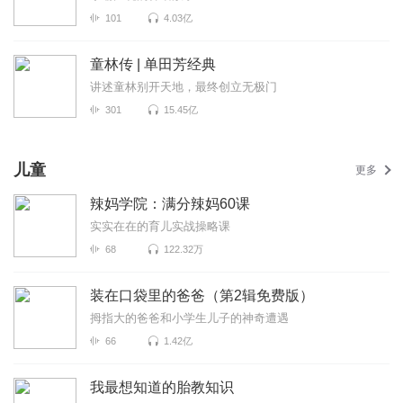
101
4.03亿
童林传 | 单田芳经典
讲述童林别开天地，最终创立无极门
301
15.45亿
儿童
更多
辣妈学院：满分辣妈60课
实实在在的育儿实战操略课
68
122.32万
装在口袋里的爸爸（第2辑免费版）
拇指大的爸爸和小学生儿子的神奇遭遇
66
1.42亿
我最想知道的胎教知识