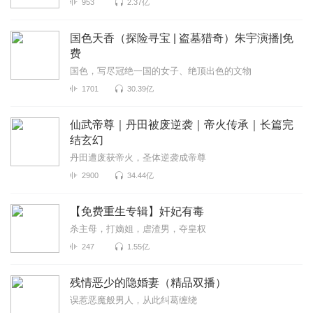
953
2.37亿
国色天香（探险寻宝 | 盗墓猎奇）朱宇演播|免
费
国色，写尽冠绝一国的女子、绝顶出色的文物
1701
30.39亿
仙武帝尊｜丹田被废逆袭｜帝火传承｜长篇完
结玄幻
丹田遭废获帝火，圣体逆袭成帝尊
2900
34.44亿
【免费重生专辑】奸妃有毒
杀主母，打嫡姐，虐渣男，夺皇权
247
1.55亿
残情恶少的隐婚妻（精品双播）
误惹恶魔般男人，从此纠葛缠绕