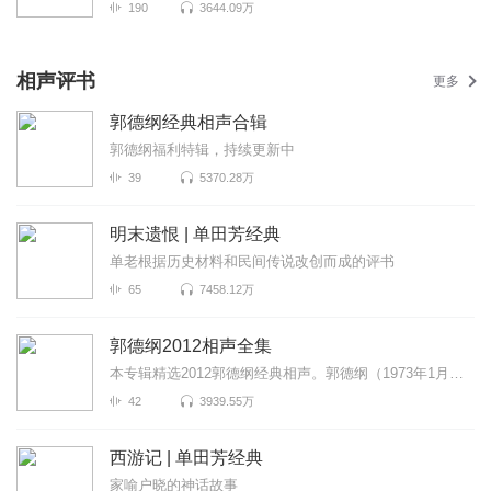
190
3644.09万
相声评书
更多
郭德纲经典相声合辑
郭德纲福利特辑，持续更新中
39
5370.28万
明末遗恨 | 单田芳经典
单老根据历史材料和民间传说改创而成的评书
65
7458.12万
郭德纲2012相声全集
本专辑精选2012郭德纲经典相声。郭德纲（1973年1月18日－），相声演员、中国天津人，亦为电视演员及电视...
42
3939.55万
西游记 | 单田芳经典
家喻户晓的神话故事