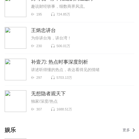
趣说财经轶事，细数商界风流。
195
724.85万
王炳忠讲台
为你讲台海，讲台湾！
230
506.01万
补壹刀: 热点时事深度剖析
讲述听得懂的热点，表达看得见的情绪
297
5703.13万
无想隐者观天下
独家/深度/热点
307
1688.51万
娱乐
更多