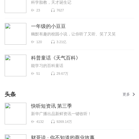
科学胎教，天才诞生记
23
7627
一年级的小豆豆
幽默有趣的校园小说，让你听了又听、笑了又笑
120
3.21亿
科普童话《天气百科》
能学习的百科童话
51
29.67万
头条
更多
快听短资讯 第三季
新华广播出品新鲜资讯一键收听！
4132
9269.14万
财哥说 · 你不知道的商业故事