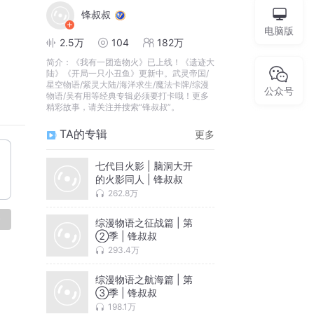
锋叔叔
电脑版
2.5万
104
182万
简介：
《我有一团造物火》已上线！《遗迹大
陆》《开局一只小丑鱼》更新中。武灵帝国/
星空物语/紫灵大陆/海洋求生/魔法卡牌/综漫
公众号
物语/吴有用等经典专辑必须要打卡哦！更多
精彩故事，请关注并搜索“锋叔叔”。
TA的专辑
更多
七代目火影 | 脑洞大开
的火影同人 | 锋叔叔
262.8万
论
综漫物语之征战篇 | 第
②季 | 锋叔叔
293.4万
综漫物语之航海篇 | 第
③季 | 锋叔叔
198.1万