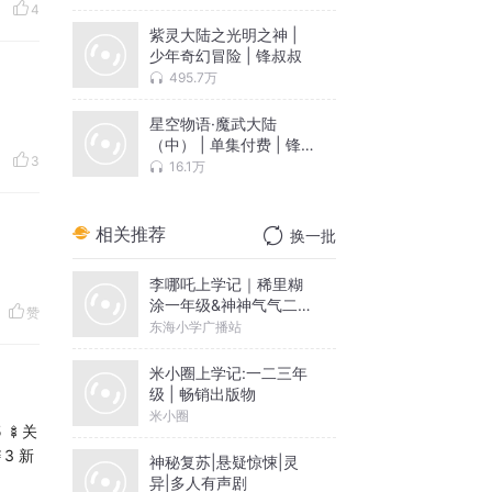
4
紫灵大陆之光明之神 |
少年奇幻冒险 | 锋叔叔
495.7万
星空物语·魔武大陆
（中） | 单集付费 | 锋
3
叔叔
16.1万
相关推荐
换一批
李哪吒上学记｜稀里糊
涂一年级&神神气气二年
赞
级
东海小学广播站
米小圈上学记:一二三年
级 | 畅销出版物
米小圈
 🍢关
3 新
神秘复苏|悬疑惊悚|灵
异|多人有声剧