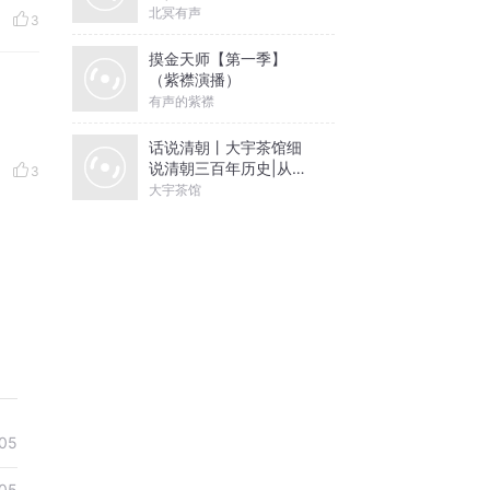
北冥有声
3
摸金天师【第一季】
（紫襟演播）
有声的紫襟
话说清朝丨大宇茶馆细
说清朝三百年历史|从努
3
尔哈赤到末代皇帝溥仪|
大宇茶馆
康熙雍正乾隆
05
05