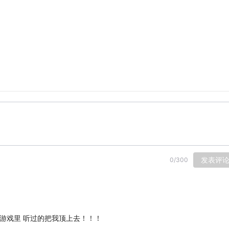
发表评
0
/
300
界游戏里 听过的把我顶上去！！！