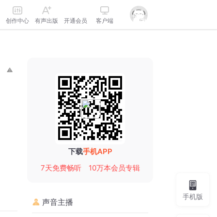
创作中心
有声出版
开通会员
客户端
下载
手机APP
7天免费畅听
10万本会员专辑
手机版
声音主播