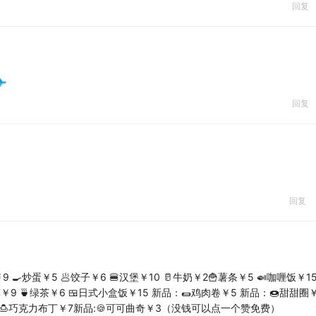
回复
回复
回复
🍳炒蛋￥5 🥟饺子￥6 🍔汉堡￥10 🥛牛奶￥2🍟薯条￥5 🍛咖喱饭￥15
夹馍￥9 🍵绿茶￥6 🍱日式小盒饭￥15 新品：🌯鸡肉卷￥5 新品：🍩甜甜圈￥
品:🍮巧克力布丁￥7新品:🍪可可曲奇￥3（没钱可以点一个赞免费）