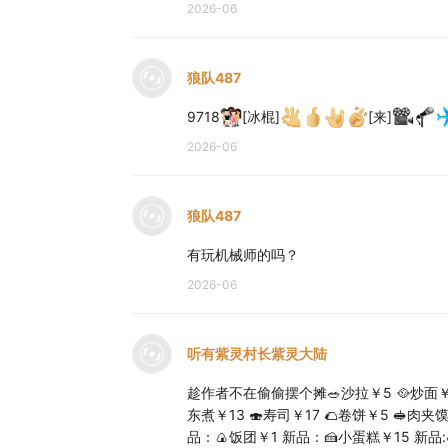
2026-06
狼队487
9718
[冰棍]
[来]
2026-06
狼队487
有玩机械师的吗？
2026-06
听有紫灵村长紫灵大陆
趁作者不在偷偷摆个摊🥗沙拉￥5 🥘炒面￥9 
东煮￥13 🍣寿司￥17 🌮卷饼￥5 🥪肉
品：🍙饭团￥1 新品：🍰小蛋糕￥15 新