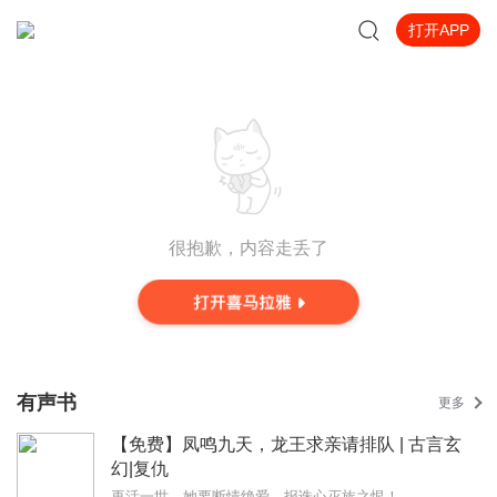
打开APP
很抱歉，内容走丢了
有声书
更多
【免费】凤鸣九天，龙王求亲请排队 | 古言玄
幻|复仇
再活一世，她要断情绝爱，报诛心灭族之恨！