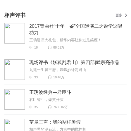
相声评书
更多
2017青曲社“十年一鉴”全国巡演二之说学逗唱
功力
三场巡演大礼包，精华内容让你过足笑瘾！
18
88.31万
现场评书《妖狐乱君山》第四部|武宗亮作品
九死一生襄王府，妖狐妙计定君山
33
10.40万
王玥波经典—君臣斗
君臣智斗，爆笑开演
35
7696.02万
苗阜王声：我的别样暑假
相声界的泥石流，方言中的搅拌机