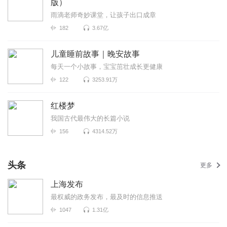
版）
雨滴老师奇妙课堂，让孩子出口成章
182
3.67亿
儿童睡前故事｜晚安故事
每天一个小故事，宝宝茁壮成长更健康
122
3253.91万
红楼梦
我国古代最伟大的长篇小说
156
4314.52万
头条
更多
上海发布
最权威的政务发布，最及时的信息推送
1047
1.31亿