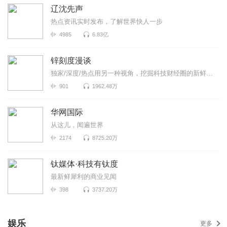
辽沈先声
热点资讯实时发布，了解世界快人一步
4985
6.83亿
锌刻度漫谈
独家/深度/热点用另一种视角，挖掘科技财经圈的新鲜事！《锌刻度漫谈》是锌刻度与喜马拉雅联合出品...
901
1962.48万
华网国际
从这儿，闻遍世界
2174
8725.20万
钛媒体·科技有钛度
最新鲜犀利的商业见闻
398
3737.20万
娱乐
更多