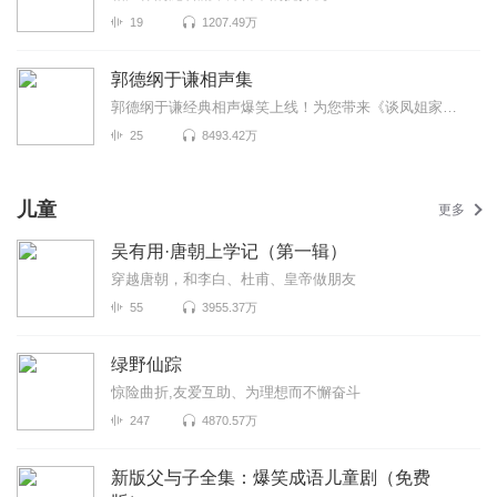
19
1207.49万
郭德纲于谦相声集
郭德纲于谦经典相声爆笑上线！为您带来《谈凤姐家事》《大上寿》《药引子》等高能相声！各种爆笑包袱等...
25
8493.42万
儿童
更多
吴有用·唐朝上学记（第一辑）
穿越唐朝，和李白、杜甫、皇帝做朋友
55
3955.37万
绿野仙踪
惊险曲折,友爱互助、为理想而不懈奋斗
247
4870.57万
新版父与子全集：爆笑成语儿童剧（免费