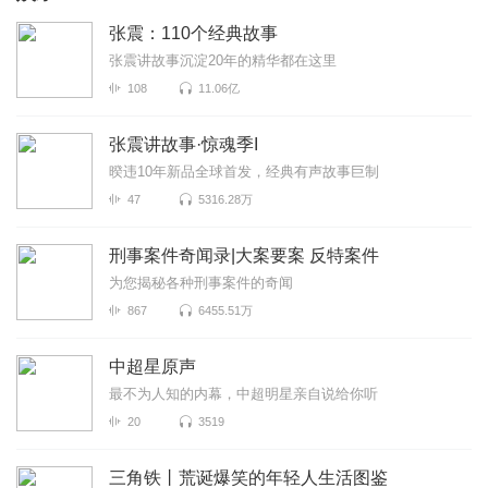
张震：110个经典故事
张震讲故事沉淀20年的精华都在这里
108
11.06亿
张震讲故事·惊魂季I
暌违10年新品全球首发，经典有声故事巨制
47
5316.28万
刑事案件奇闻录|大案要案 反特案件
为您揭秘各种刑事案件的奇闻
867
6455.51万
中超星原声
最不为人知的内幕，中超明星亲自说给你听
20
3519
三角铁丨荒诞爆笑的年轻人生活图鉴