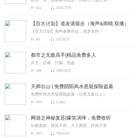
411
2201.77万
【百大计划】道友请留步（海声&雨晴 双播）
【百大计划】海声参赛作品，请多支持！
65
125.92万
都市之无敌高手|精品免费多人
兵王，总裁，打脸，热血
338
1856.60万
天师出山 | 免费阴阳风水悬疑探险盗墓
免费听风水悬疑探险盗墓（日更五集以上）
470
1.26亿
网游之神秘复苏|爆笑演绎，免费收听
玩赖耍贱，搞笑不停。大义善恶，作风不歪
447
709.91万