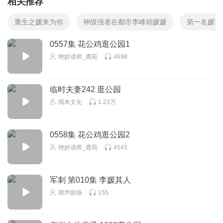
相关推荐
重生之媛来为你
神级强者在都市李峰胡媛媛
第一名媛妻
0557集 花公鸡逛公园1
绝妙读师_鹿苑
4698
临时夫妻242 逛公园
阅米文化
1.23万
0558集 花公鸡逛公园2
绝妙读师_鹿苑
4543
军刺 第010集 李媛其人
闻声剧场
155