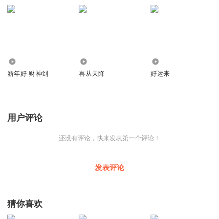
我也想和他们玩
逛公园
3
3
0
新年好-财神到
喜从天降
好运来
看到小鸭子在水中游
让我们数一数有几只
用户评论
他们在草地上放风筝
我要看看风筝飞多高
还没有评论，快来发表第一个评论！
发表评论
他的冰棍看着很好吃
她拿的棒棒糖很好看
猜你喜欢
他高兴的开着电动车