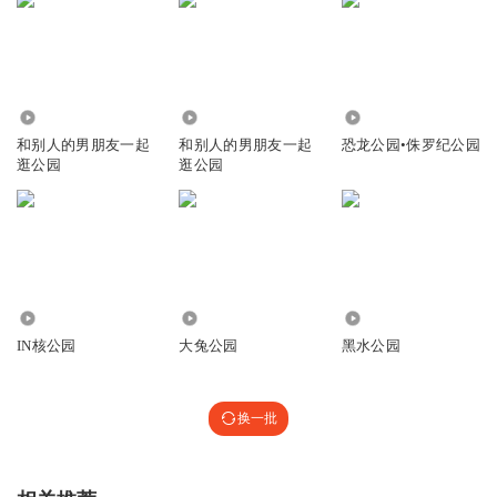
我也想和他们玩
逛公园
3091
1.75万
4.15万
和别人的男朋友一起
和别人的男朋友一起
恐龙公园•侏罗纪公园
逛公园
逛公园
6.45万
9421
2.99亿
IN核公园
大兔公园
黑水公园
换一批