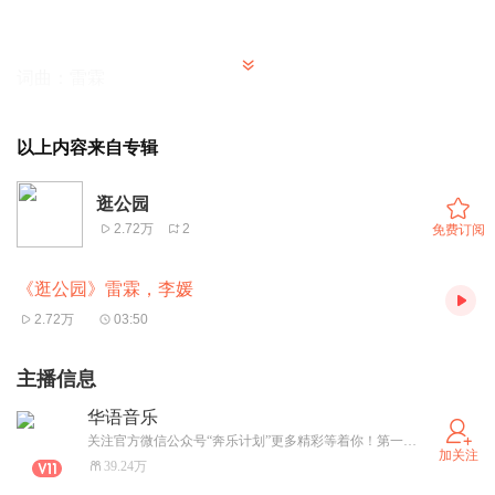
词曲：雷霖
演唱：雷霖 李媛
编曲：王彭 郭杨
以上内容来自专辑
逛公园
2.72万
2
免费订阅
推上你自己的滑板车
我们一起去公园游玩
《逛公园》雷霖，李媛
闻闻春天里的百花香
2.72万
03:50
看看小蝌蚪在水中游
主播信息
华语音乐
这里有很多的小朋友
关注官方微信公众号“奔乐计划”更多精彩等着你！第一时间发布最新最潮的华语流行音乐，不容错过！
加关注
39.24万
他在草地上面踢着球