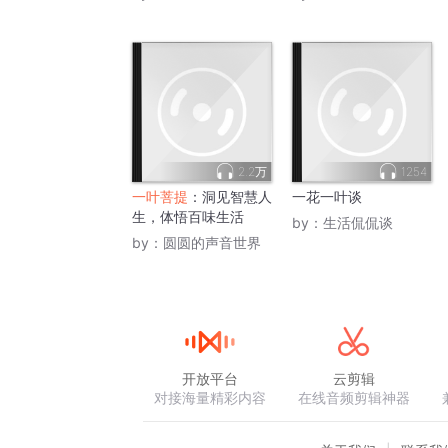
2.2万
1254
一叶菩提
：洞见智慧人
一花一叶谈
生，体悟百味生活
by：
生活侃侃谈
by：
圆圆的声音世界
开放平台
云剪辑
对接海量精彩内容
在线音频剪辑神器