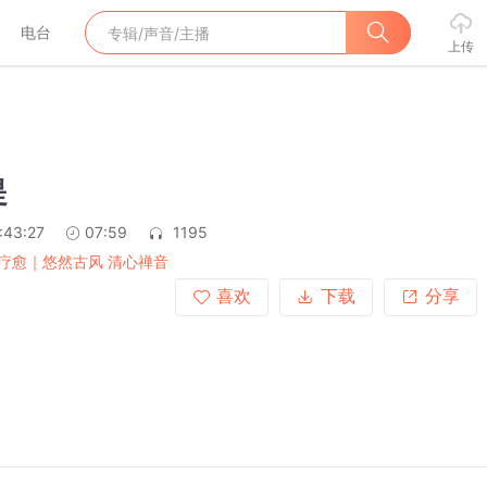
电台
上传
提
:43:27
07:59
1195
疗愈｜悠然古风 清心禅音
喜欢
下载
分享