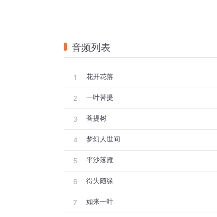
音频列表
花开花落
1
一叶菩提
2
菩提树
3
梦幻人世间
4
平沙落雁
5
得失随缘
6
如来一叶
7