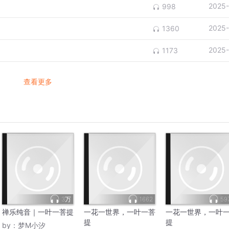
2025-
998
2025-
1360
2025-
1173
查看更多
3万
1662
59
禅乐纯音｜一叶一菩提
一花一世界，一叶一菩
一花一世界，一叶
提
提
by：
梦M小汐