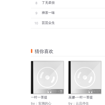
了无牵挂
8
禅茶一味
9
芸芸众生
10
猜你喜欢
1151.6万
9227
一叶一菩提
巫娜-一叶一菩提
by：
安溯的心
by：
云且停住