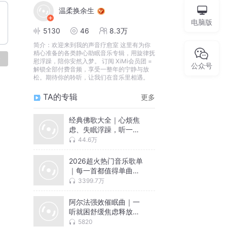
温柔换余生
电脑版
5130
46
8.3万
简介：
欢迎来到我的声音疗愈室 这里有为你
精心准备的各类静心助眠音乐专辑，用旋律抚
论
慰浮躁，陪你安然入梦。 订阅 XiMi会员团 =
公众号
解锁全部付费音频，享受一整年的宁静与放
松。期待你的聆听，让我们在音乐里相遇。
TA的专辑
更多
经典佛歌大全｜心烦焦
虑、失眠浮躁，听一曲
清净心安
44.6万
2026超火热门音乐歌单
｜每一首都值得单曲循
环
3399.7万
阿尔法强效催眠曲｜一
听就困舒缓焦虑释放压
力深度催眠
5820