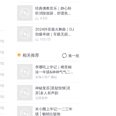
经典佛教音乐｜静心聆
听消除烦躁，舒缓焦虑
安神助眠
4.6万
2024抖音最火舞曲｜DJ
劲爆串烧｜车载无损音
乐
133.1万
10
10
相关推荐
换一批
10
李哪吒上学记｜稀里糊
涂一年级&神神气气二年
10
级
东海小学广播站
10
神秘复苏|悬疑惊悚|灵
异|多人有声剧
10
北冥有声
10
米小圈上学记:一二三年
级 | 畅销出版物