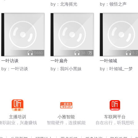
by：
北海摇光
by：
顿悟之声
5680
38.3万
5.
一叶访谈
一叶扁舟
一叶倾城
by：
一叶访谈
by：
我叫小黑妹
by：
叶倾城_一梦
主播培训
小雅智能
车联网平台
兼职副业，兴趣赚钱
智能硬件，连接赋能
自在出行，听我想听