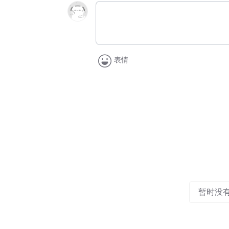
表情
暂时没