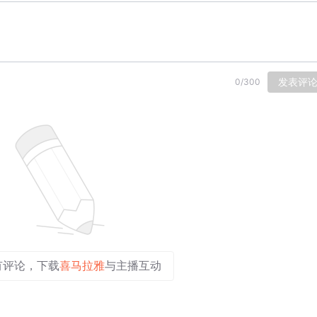
发表评
0
/
300
有评论，下载
喜马拉雅
与主播互动