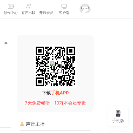
创作中心
有声出版
开通会员
客户端
下载
手机APP
7天免费畅听
10万本会员专辑
手机版
声音主播