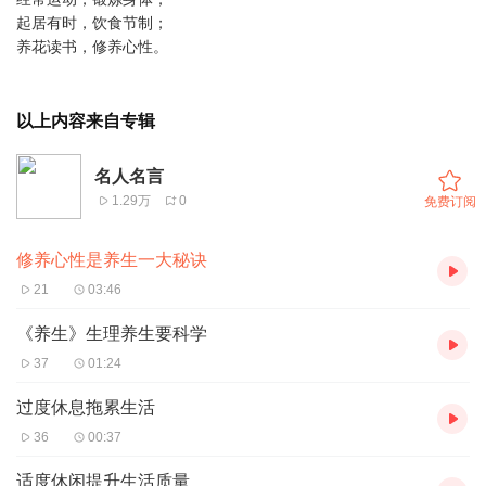
起居有时，饮食节制；
养花读书，修养心性。
以上内容来自专辑
名人名言
1.29万
0
免费订阅
修养心性是养生一大秘诀
21
03:46
《养生》生理养生要科学
37
01:24
过度休息拖累生活
36
00:37
适度休闲提升生活质量