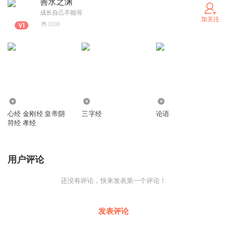
善水之渊
成长自己不能等
加关注
1030
9.01万
5627
6600
心经 金刚经 皇帝阴
三字经
论语
符经 孝经
用户评论
还没有评论，快来发表第一个评论！
发表评论