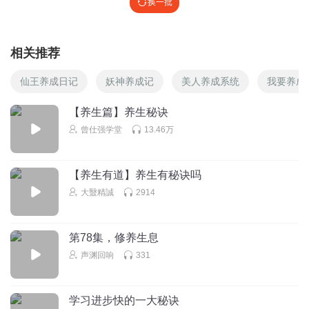
换一批
相关推荐
仙王养成日记
妖神养成记
美人养成系统
我要养成
【养生篇】养生秘诀
曾仕强学堂
13.46万
【养生有道】养生有秘诀吗
大毉精誠
2914
第78集，修养生息
声渊回响
331
学习进步快的一大秘诀