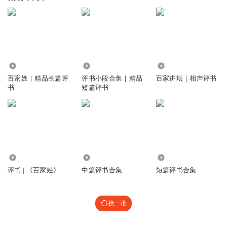
8143
4181
4.31万
百家姓｜精品长篇评
评书小段合集｜精品
百家讲坛｜相声评书
书
短篇评书
1.63万
64.55万
2.88万
评书 | 《百家姓》
中篇评书合集
短篇评书合集
换一批