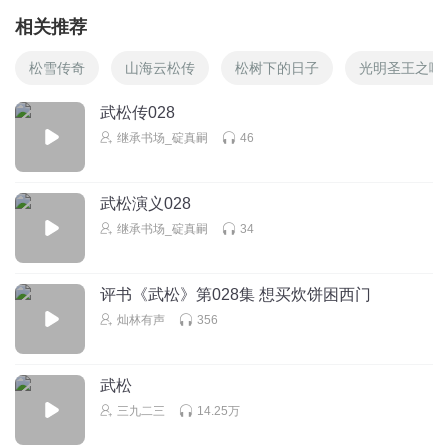
相关推荐
松雪传奇
山海云松传
松树下的日子
光明圣王之喻
武松传028
继承书场_碇真嗣
46
武松演义028
继承书场_碇真嗣
34
评书《武松》第028集 想买炊饼困西门
灿林有声
356
武松
三九二三
14.25万