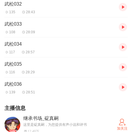
武松032
135
28:43
武松033
108
28:09
武松034
117
28:57
武松035
116
28:29
武松036
139
28:51
主播信息
继承书场_碇真嗣
这里是碇真嗣，为您提供有声小说和评书
加关注
12.49万