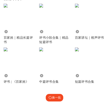
8143
4181
4.31万
百家姓｜精品长篇评
评书小段合集｜精品
百家讲坛｜相声评书
书
短篇评书
1.63万
64.55万
2.88万
评书 | 《百家姓》
中篇评书合集
短篇评书合集
换一批