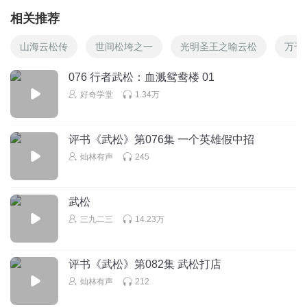
相关推荐
山海云松传
世间松垮之一
光明圣王之喻云松
万千
076 行者武松：血溅鸳鸯楼 01
好奇学堂
1.34万
评书《武松》第076集 一个英雄假中招
灿林有声
245
武松
三九二三
14.23万
评书《武松》第082集 武松打店
灿林有声
212