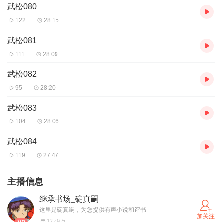
武松080
122
28:15
武松081
111
28:09
武松082
95
28:20
武松083
104
28:06
武松084
119
27:47
主播信息
继承书场_碇真嗣
这里是碇真嗣，为您提供有声小说和评书
加关注
12.49万